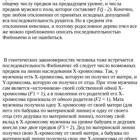
общему числу предков на предыдущем уровне, и числа
предков мужского пола, которое составляет
F(j - 2)
. Конечно,
при любом отклонении от принятых исходных допущений
вся последовательность рушится. Но в среднем эти
отклонения невелики, и поэтому родословное дерево пчел все
же можно приближенно описать последовательностью
Фибоначчи и не ошибиться.
В генетических закономерностях человека тоже встречается
последовательность Фибоначчи: ей следует число возможных
предков на линии наследования Х-хромосомы. Так, у
мужчины есть Х-хромосома, которую он получил от матери, и
Y-хромосома, которую он получил от отца. При этом мужчина
сам является «источником» своей собственной
одной
Х-
хромосомы (
F
1 = 1), а в поколении его родителей его Х-
хромосома произошла от
одного
родителя (
F
2 = 1). Мать
мужчины получила одну Х-хромосому от своей матери (для
него это бабушка по материнской линии) и одну от своего
отца (это дедушка по материнской линии), поэтому свой
вклад в Х-хромосому мужчины на уровне бабушек и дедушек
внесли уже двое предков (
F
3 = 2). Дед по материнской линии
получил свою Х-хромосому от своей матери, а бабушка по
материнской линии получила свои две Х-хромосомы от обоих