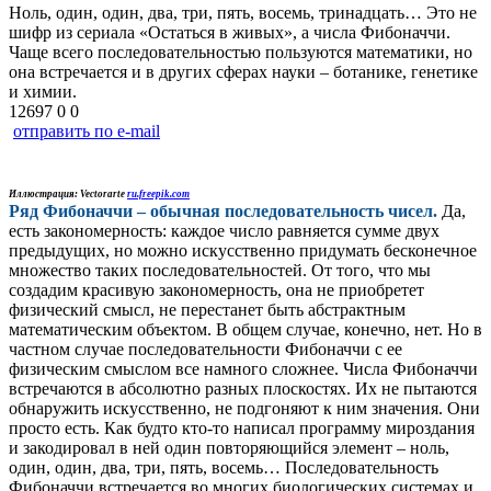
Ноль, один, один, два, три, пять, восемь, тринадцать… Это не
шифр из сериала «Остаться в живых», а числа Фибоначчи.
Чаще всего последовательностью пользуются математики, но
она встречается и в других сферах науки – ботанике, генетике
и химии.
12697
0
0
отправить по e-mail
Иллюстрация: Vectorarte
ru.freepik.com
Ряд Фибоначчи – обычная последовательность чисел.
Да,
есть закономерность: каждое число равняется сумме двух
предыдущих, но можно искусственно придумать бесконечное
множество таких последовательностей. От того, что мы
создадим красивую закономерность, она не приобретет
физический смысл, не перестанет быть абстрактным
математическим объектом. В общем случае, конечно, нет. Но в
частном случае последовательности Фибоначчи с ее
физическим смыслом все намного сложнее. Числа Фибоначчи
встречаются в абсолютно разных плоскостях. Их не пытаются
обнаружить искусственно, не подгоняют к ним значения. Они
просто есть. Как будто кто-то написал программу мироздания
и закодировал в ней один повторяющийся элемент – ноль,
один, один, два, три, пять, восемь… Последовательность
Фибоначчи встречается во многих биологических системах и