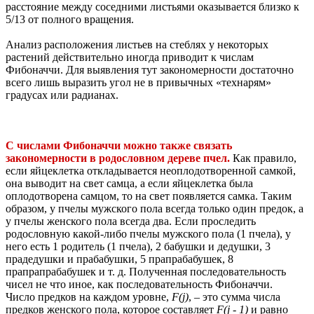
расстояние между соседними листьями оказывается близко к
5/13 от полного вращения.
Анализ расположения листьев на стеблях у некоторых
растений действительно иногда приводит к числам
Фибоначчи. Для выявления тут закономерности достаточно
всего лишь выразить угол не в привычных «технарям»
градусах или радианах.
С числами Фибоначчи можно также связать
закономерности в родословном дереве пчел.
Как правило,
если яйцеклетка откладывается неоплодотворенной самкой,
она выводит на свет самца, а если яйцеклетка была
оплодотворена самцом, то на свет появляется самка. Таким
образом, у пчелы мужского пола всегда только один предок, а
у пчелы женского пола всегда два. Если проследить
родословную какой-либо пчелы мужского пола (1 пчела), у
него есть 1 родитель (1 пчела), 2 бабушки и дедушки, 3
прадедушки и прабабушки, 5 прапрабабушек, 8
прапрапрабабушек и т. д. Полученная последовательность
чисел не что иное, как последовательность Фибоначчи.
Число предков на каждом уровне,
F(j)
, – это сумма числа
предков женского пола, которое составляет
F(j - 1)
и равно