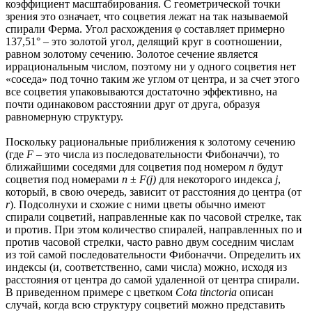
коэффициент масштабирования. С геометрической точки
зрения это означает, что соцветия лежат на так называемой
спирали Ферма. Угол расхождения φ составляет примерно
137,51° – это золотой угол, делящий круг в соотношении,
равном золотому сечению. Золотое сечение является
иррациональным числом, поэтому ни у одного соцветия нет
«соседа» под точно таким же углом от центра, и за счет этого
все соцветия упаковываются достаточно эффективно, на
почти одинаковом расстоянии друг от друга, образуя
равномерную структуру.
Поскольку рациональные приближения к золотому сечению
(где
F
– это числа из последовательности Фибоначчи), то
ближайшими соседями для соцветия под номером
n
будут
соцветия под номерами
n
±
F(j)
для некоторого индекса
j
,
который, в свою очередь, зависит от расстояния до центра (от
r
). Подсолнухи и схожие с ними цветы обычно имеют
спирали соцветий, направленные как по часовой стрелке, так
и против. При этом количество спиралей, направленных по и
против часовой стрелки, часто равно двум соседним числам
из той самой последовательности Фибоначчи. Определить их
индексы (и, соответственно, сами числа) можно, исходя из
расстояния от центра до самой удаленной от центра спирали.
В приведенном примере с цветком
Cota tinctoria
описан
случай, когда всю структуру соцветий можно представить