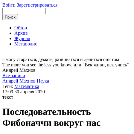
Войти
Зарегистрироваться
Обзор
Архив
Журнал
Мегаполис
я могу
стараться, думать, развиваться и делиться опытом
The more you see the less you know, или "Век живи, век учись"
Андрей
Махнов
Все записи
Андрей Махнов
Наука
Теги:
Математика
17:09
30 апреля 2020
текст
Последовательность
Фибоначчи вокруг нас