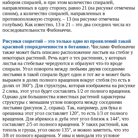
набором спиралей, и при этом количество спиралей,
направленных в одну сторону, равно 21 (на рисунке отмечены
синим), а количество спиралей, направленных в
противоположную сторону, – 13 (на рисунке отмечены
голубым). Как известно, 13 и 21 – это два соседних числа из
последовательности Фибоначчи.
Рисунки соцветий – это только одно из проявлений такой
красивой упорядоченности в ботанике.
Числами Фибоначчи
также может быть описано расположение листьев на стебле у
некоторых растений. Речь идет о тех растениях, у которых
листья на стебельке чередуются и образуют что-то вроде
спирали. Угол поворота между любыми двумя соседними
листьями в такой спирали будет один и тот же и может быть
выражен в долях полного вращения вокруг стебля (то есть в
долях от 360°). Для структуры, которая изображена на рисунке
2 слева, этот угол будет составлять 1/2 от полного вращения.
Однако для большинства известных растений характерны
структуры с меньшим углом поворота между соседними
листьями (рисунок 2, справа). Так, например, для бука и
орешника этот угол составляет 120°, то есть 1/3 от полного
вращения. Для абрикоса и дуба этот угол близок к 144°, что
составляет 2/5 от полного вращения. У таких растений, как
тополь и груша, угол около 135°, и можно заметить, что это
3/8 от полного вращения. У ивы и миндаля это угловое