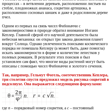
процессах – в ветвлении деревьев, расположении листьев на
стебле, плодоножках ананаса, соцветии артишока, в
расположении сосновых шишек и даже в родословном дереве
пчел.
Одним из первых на связь чисел Фибоначчи с
закономерностями в природе обратил внимание Иоганн
Кеплер. Главной сферой его научной деятельности была
небесная механика: он открыл три закона движения планет
вокруг Солнца. Однако увлеченность поисками космического
порядка не помешала Кеплеру (а может быть, даже помогла)
искать закономерности в форме и количестве лепестков у
полевых ромашек. В результате этих поисков и был
установлен сам факт, что многие виды растений могут быть
описаны с помощью чисел Фибоначчи и золотого сечения.
Так, например, Гельмут Фогель, соотечественник Кеплера,
три столетия спустя предложил модель рисунка соцветий в
подсолнухе. Она выражается следующими формулами:
где
n
– порядковый номер соцветия, а
c
– постоянный