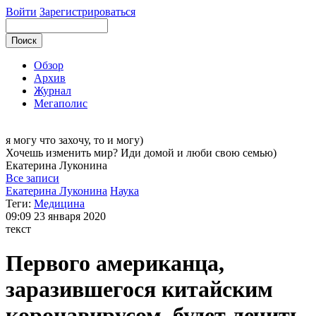
Войти
Зарегистрироваться
Обзор
Архив
Журнал
Мегаполис
я могу
что захочу, то и могу)
Хочешь изменить мир? Иди домой и люби свою семью)
Екатерина
Луконина
Все записи
Екатерина Луконина
Наука
Теги:
Медицина
09:09
23 января 2020
текст
Первого американца,
заразившегося китайским
коронавирусом, будет лечить