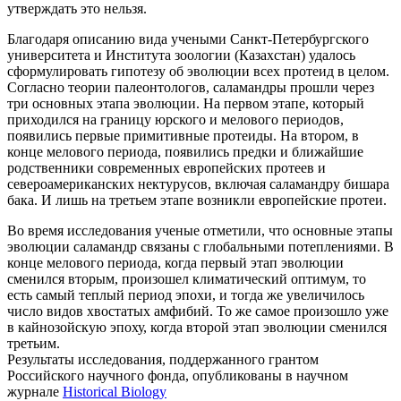
утверждать это нельзя.
Благодаря описанию вида учеными Санкт-Петербургского
университета и Института зоологии (Казахстан) удалось
сформулировать гипотезу об эволюции всех протеид в целом.
Согласно теории палеонтологов, саламандры прошли через
три основных этапа эволюции. На первом этапе, который
приходился на границу юрского и мелового периодов,
появились первые примитивные протеиды. На втором, в
конце мелового периода, появились предки и ближайшие
родственники современных европейских протеев и
североамериканских нектурусов, включая саламандру бишара
бака. И лишь на третьем этапе возникли европейские протеи.
Во время исследования ученые отметили, что основные этапы
эволюции саламандр связаны с глобальными потеплениями. В
конце мелового периода, когда первый этап эволюции
сменился вторым, произошел климатический оптимум, то
есть самый теплый период эпохи, и тогда же увеличилось
число видов хвостатых амфибий. То же самое произошло уже
в кайнозойскую эпоху, когда второй этап эволюции сменился
третьим.
Результаты исследования, поддержанного грантом
Российского научного фонда, опубликованы в научном
журнале
Historical Biology