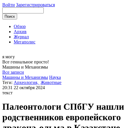
Войти
Зарегистрироваться
Обзор
Архив
Журнал
Мегаполис
я могу
Все гениальное просто!
Машины и
Механизмы
Все записи
Машины и Механизмы
Наука
Теги:
Археология,
Животные
20:31
22 октября 2024
текст
Палеонтологи СПбГУ нашли
родственников европейского
дракона-ольма в Казахстане