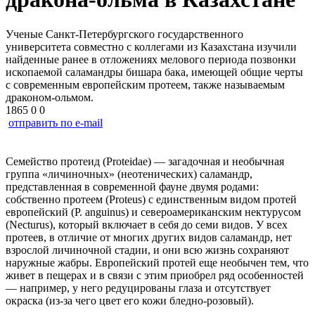
Ученые Санкт‑Петербургского государственного
университета совместно с коллегами из Казахстана изучили
найденные ранее в отложениях мелового периода позвонки
ископаемой саламандры бишара бака, имеющей общие черты
с современным европейским протеем, также называемым
драконом‑ольмом.
1865
0
0
отправить по e-mail
Семейство протеид (Proteidae) — загадочная и необычная
группа «личиночных» (неотенических) саламандр,
представленная в современной фауне двумя родами:
собственно протеем (Proteus) с единственным видом протей
европейский (P. anguinus) и североамериканским нектурусом
(Necturus), который включает в себя до семи видов. У всех
протеев, в отличие от многих других видов саламандр, нет
взрослой личиночной стадии, и они всю жизнь сохраняют
наружные жабры. Европейский протей еще необычен тем, что
живет в пещерах и в связи с этим приобрел ряд особенностей
— например, у него редуцированы глаза и отсутствует
окраска (из‑за чего цвет его кожи бледно‑розовый).