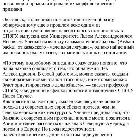
позвонков и проанализировали их морфологические
признаки.
Оказалось, что шейный позвонок идентичен образцу,
обнаруженному еще в прошлом веке одним из
отцов‑основателей школы палеонтологов позвоночных в
СПбГУ, выпускником Университета Львом Александровичем
Несовым. Ученый назвал эту саламандру бишара бака (Bishara
backa), от казахского «маленькая лягушка», однако найденный
им позвонок был утрачен, сохранилось лишь его описание.
«По этому подробному описанию сразу стало понятно, что
наша находка совпадает с тем, что обнаружил Лев
Александрович. В своей работе мы, можно сказать, создали
своеобразный новый эталон этого вида, на который можно
будет ориентироваться в дальнейшем», — сказал профессор
СПбГУ, заведующий кафедрой зоологии позвоночных СПбГУ
Павел Скучас.
Как пояснил палеонтолог, «маленькая лягушка» больше
похожа на современных европейских протеев, чем на
североамериканских нектурусов. Ученые предполагают, что
близкие к современным протеиды вполне могли появиться в
Азии и позднее расселиться сначала в Северную Америку, а
потом и в Европу. Но из-за недостаточности
палеонтологических данных об этом виде уверенно