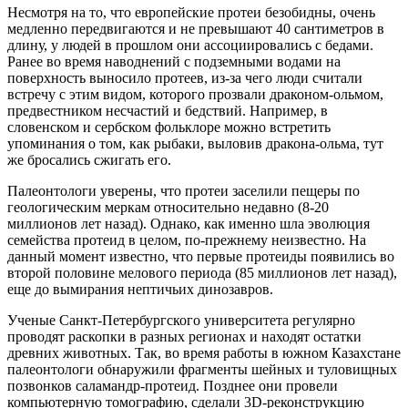
Несмотря на то, что европейские протеи безобидны, очень
медленно передвигаются и не превышают 40 сантиметров в
длину, у людей в прошлом они ассоциировались с бедами.
Ранее во время наводнений с подземными водами на
поверхность выносило протеев, из‑за чего люди считали
встречу с этим видом, которого прозвали драконом‑ольмом,
предвестником несчастий и бедствий. Например, в
словенском и сербском фольклоре можно встретить
упоминания о том, как рыбаки, выловив дракона‑ольма, тут
же бросались сжигать его.
Палеонтологи уверены, что протеи заселили пещеры по
геологическим меркам относительно недавно (8‑20
миллионов лет назад). Однако, как именно шла эволюция
семейства протеид в целом, по‑прежнему неизвестно. На
данный момент известно, что первые протеиды появились во
второй половине мелового периода (85 миллионов лет назад),
еще до вымирания нептичьих динозавров.
Ученые Санкт‑Петербургского университета регулярно
проводят раскопки в разных регионах и находят остатки
древних животных. Так, во время работы в южном Казахстане
палеонтологи обнаружили фрагменты шейных и туловищных
позвонков саламандр‑протеид. Позднее они провели
компьютерную томографию, сделали 3D‑реконструкцию