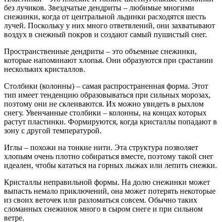
без лучиков. Звездчатые дендриты – любимые многими
снежинки, когда от центральной льдинки расходятся шесть
лучей. Поскольку у них много ответвлений, они захватывают
воздух в снежный покров и создают самый пушистый снег.
Пространственные дендриты – это объемные снежинки,
которые напоминают хлопья. Они образуются при срастании
нескольких кристаллов.
Столбики (колонны) – самая распространенная форма. Этот
тип имеет тенденцию образовываться при сильных морозах,
поэтому они не склеиваются. Их можно увидеть в рыхлом
снегу. Увенчанные столбики – колонны, на концах которых
растут пластинки. Формируются, когда кристаллы попадают в
зону с другой температурой.
Иглы – похожи на тонкие нити. Эта структура позволяет
хлопьям очень плотно собираться вместе, поэтому такой снег
идеален, чтобы кататься на горных лыжах или лепить снежки.
Кристаллы неправильной формы. На долю снежинки может
выпасть немало приключений, она может потерять некоторые
из своих веточек или разломаться совсем. Обычно таких
сломанных снежинок много в сыром снеге и при сильном
ветре.