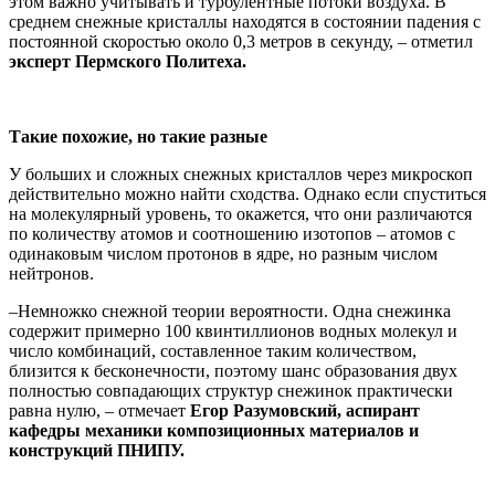
этом важно учитывать и турбулентные потоки воздуха. В
среднем снежные кристаллы находятся в состоянии падения с
постоянной скоростью около 0,3 метров в секунду, – отметил
эксперт Пермского Политеха.
Такие похожие, но такие разные
У больших и сложных снежных кристаллов через микроскоп
действительно можно найти сходства. Однако если спуститься
на молекулярный уровень, то окажется, что они различаются
по количеству атомов и соотношению изотопов – атомов с
одинаковым числом протонов в ядре, но разным числом
нейтронов.
–Немножко снежной теории вероятности. Одна снежинка
содержит примерно 100 квинтиллионов водных молекул и
число комбинаций, составленное таким количеством,
близится к бесконечности, поэтому шанс образования двух
полностью совпадающих структур снежинок практически
равна нулю, – отмечает
Егор Разумовский, аспирант
кафедры механики композиционных материалов и
конструкций ПНИПУ.