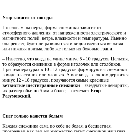
Узор зависит от погоды
По словам эксперта, форма снежинки зависит от
атмосферного давления, от напряженности электрического и
магнитного полей, ветра, влажности и температуры. Именно
она решает, будет ли развиваться и видоизменяться верхняя
или нижняя призма, либо же только их боковые грани.
– Известно, что когда на улице минус 5 - 10 градусов Цельсия,
то образуются снежинки в форме иголочек или столбиков.
При температурах в 10 - 12 градусов формируются снежинки
в виде пластинок или хлопьев. А вот когда за окном держится
минус 12 - 18 градусов, получаются самые красивые
ветвистые шестигранные снежинки
– звездчатые дендриты,
их размер обычно 5 мм и более, – отмечает
Егор
Разумовский.
Снег только кажется белым
Каждая снежинка сама по себе не белая, а бесцветная,
прозрачная, как лед, но множество таких снежинок наш глаз