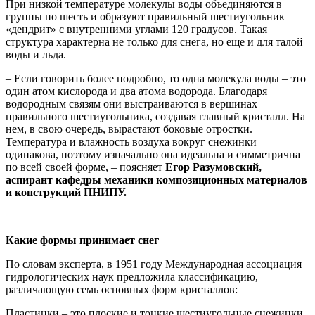
При низкой температуре молекулы воды объединяются в
группы по шесть и образуют правильный шестиугольник
«дендрит» с внутренними углами 120 градусов. Такая
структура характерна не только для снега, но еще и для талой
воды и льда.
– Если говорить более подробно, то одна молекула воды – это
один атом кислорода и два атома водорода. Благодаря
водородным связям они выстраиваются в вершинах
правильного шестиугольника, создавая главный кристалл. На
нем, в свою очередь, вырастают боковые отростки.
Температура и влажность воздуха вокруг снежинки
одинакова, поэтому изначально она идеальна и симметрична
по всей своей форме, – поясняет
Егор Разумовский,
аспирант кафедры механики композиционных материалов
и конструкций ПНИПУ.
Какие формы принимает снег
По словам эксперта, в 1951 году Международная ассоциация
гидрологических наук предложила классификацию,
различающую семь основных форм кристаллов:
Пластинки – это плоские и тонкие шестиугольные снежинки