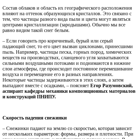
Состав облаков и область их географического расположения
влияют на оттенок образующихся кристаллов. Это связано с
тем, что частицы разного вида пыли и цвета могут являться
центрами кристаллизации (зародышами). Обычно мы все
равно видим такой снег белым.
– Если говорить про коричневый, бурый или серый
падающий снег, то его цвет вызван циклонами, принесшими
пыль. Например, частицы песка, горных пород, химических
веществ на производствах, сланцевого угля захватываются
сильными воздушными потоками и поднимаются в нижние
слои атмосферы, где
происходит постоянное перемешивание
воздуха и перемещение его в разных направлениях.
Некоторые частицы задерживаются в этих слоях, а затем
выпадают вместе с осадками, – поясняет
Егор Разумовский,
аспирант кафедры механики композиционных материалов
и конструкций ПНИПУ.
Скорость падения снежинки
– Снежинки падают на землю со скоростью, которая зависит
от нескольких параметров: формы, размера и плотности. При