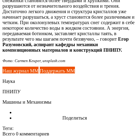
снежинки становятся более твердыми и хрупкими. Они
разрушаются от незначительного воздействия и трения.
Достаточно легкого движения и структура кристаллов уже
начинает разрушаться, а хруст становится более различимым и
четким. При околонулевых температурах снег содержит в себе
некоторое количество воды в жидком состоянии. А энергия,
передаваемая ботинком, заставляет кристаллы таять, в
результате чего мы шагаем почти беззвучно, – говорит
Егор
Разумовский, аспирант кафедры механики
композиционных материалов и конструкций ПНИПУ.
Фото: Carmen Keuper, unsplash.com
Наш журнал ММ
Поддержать ММ
Наука
ПНИПУ
Машины и Механизмы
Поделиться
Теги:
Всего 0
комментариев