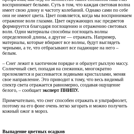
воспринимает белыми. Суть в том, что каждая световая волна
имеет свою длину и частоту колебаний. Однако сами по себе
они не имеют цвета. Цвет появляется, когда мы воспринимаем
отражение волн глазами. Цвет окружающих нас предметов
формируется благодаря поглощению и отражению световых
волн. Одни материалы способны поглощать волны
определенной длины, а другие — отражать. Например,
материалы, которые вбирают все волны, будут выглядеть
черными, а те, что отбрасывают все падающие на него –
белым.
– Снег лежит в хаотичном порядке и образует рыхлую массу.
Солнечный свет, попадая на снежинки, многократно
преломляется и рассеивается ледяными кристаллами, меняя
свое направление. Это приводит к тому, что весь видимый
спектр света отражается равномерно, создавая ощущение
белого, – сообщает
эксперт ПНИПУ.
Примечательно, что снег способен отражать и ультрафиолет,
поэтому на его фоне очень легко загорать и можно получить
кожный ожог в мороз.
Выпадение цветных осадков