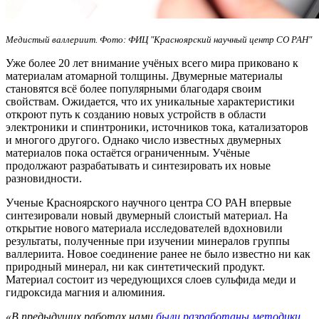
Медистый валлериит. Фото: ФИЦ "Красноярский научный центр СО РАН"
Уже более 20 лет внимание учёных всего мира приковано к
материалам атомарной толщины. Двумерные материалы
становятся всё более популярными благодаря своим
свойствам. Ожидается, что их уникальные характеристики
откроют путь к созданию новых устройств в области
электроники и спинтроники, источников тока, катализаторов
и многого другого. Однако число известных двумерных
материалов пока остаётся ограниченным. Учёные
продолжают разрабатывать и синтезировать их новые
разновидности.
Ученые Красноярского научного центра СО РАН впервые
синтезировали новый двумерный слоистый материал. На
открытие нового материала исследователей вдохновили
результаты, полученные при изучении минералов группы
валлериита. Новое соединение ранее не было известно ни как
природный минерал, ни как синтетический продукт.
Материал состоит из чередующихся слоев сульфида меди и
гидроксида магния и алюминия.
«В предыдущих работах нами
были разработаны методики