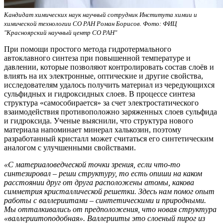
Кандидат химических наук научный сотрудник Института химии и
химической технологии СО РАН Роман Борисов. Фото: ФИЦ
"Красноярский научный центр СО РАН"
При помощи простого метода гидротермального
автоклавного синтеза при повышенной температуре и
давлении, которые позволяют контролировать состав слоёв и
влиять на их электронные, оптические и другие свойства,
исследователям удалось получить материал из чередующихся
сульфидных и гидроксидных слоев. В процессе синтеза
структура «самособирается» за счет электростатического
взаимодействия противоположно заряженных слоев сульфида
и гидроксида. Ученые выяснили, что структура нового
материала напоминает минерал халькозин, поэтому
разработанный кристалл может считаться его синтетическим
аналогом с улучшенными свойствами.
«С материаловедческой точки зрения, если что-то
синтезировал – реши структуру, то есть опиши на каком
расстоянии друг от друга расположены атомы, какова
симметрия кристаллической решетки.
Здесь нам помог опыт
работы с валлериитами – синтетическими и природными.
Мы отталкивались от предположения, что новая структура
«валлериитоподобная».
Валлерииты это слоеный пирог из