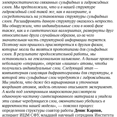
электростатически связанных сульфидных и гидроксидных
слоев. Мы предположили, что и в нашей структуре
гидроксидный слой такой же, как в валлериите, и
сосредоточились на установлении структуры сульфидных
слоев. Расшифровать данную структуру оказалось непросто.
Мы обнаружили, что индивидуальные слои в новой фазе
также, как и в синтетических валлериитах, развернуты друг
относительно друга случайным образом, из-за чего
значительная часть структурной информации теряется.
Поэтому нам пришлось присмотреться к другим фазам,
которые могли бы являться прототипами для сульфидных
слоев. В результате продолжительной работы, мы
остановились на гексагональном халькозине. А дальше провели
небольшую «операцию», отрезав «лишние» атомы, чтобы
получились индивидуальные слои. Следующий этап —
компьютерная симуляция дифрактограммы для структуры, в
которой эти сульфидные слои чередуются с гидроксидными.
Мы увидели, что даже без варьирования и уточнения
координат атомов, модель отлично описывает эксперимент.
А когда под электронным микроскопом рассмотрели
одиночную частичку синтезированного материала и увидели
эти самые чередующиеся слои, окончательно убедились в
корректности нашей модели»,
— пояснил процесс
определения структуры соавтор работы
Денис Карпов,
аспирант ИЦМ СФУ, младший научный сотрудник Института