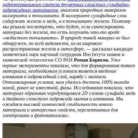
гидротермального синтеза двумерных слоистых сульфидно-
гидроксидных материалов
, аналогов природных минералов
валлериита и точилинита. В валлериите сульфидные слои
содержат железо и медь, а в точилините железо. Поэтому
мы решили посмотреть, что будет, если синтезировать
материал без железа, то есть получить что-то вроде
«медистого точилинита».
В природе такой минерал не был
обнаружен, по всей видимости, из-за широкого
распространения железа в литосфере
, — рассказал кандидат
химических наук научный сотрудник Института химии и
химической технологии
СО РАН
Роман Борисов.
Уже
первые эксперименты показали, что для формирования такого
материала, необходимым условием является введение
алюминия в гидроксидный слой, наряду с магнием.
Оптимизировав условия, нам удалось достичь 100% выхода
новой, ранее не известной, фазы. Исследования показали, что
материал образован чередующимися 2D слоями сульфида меди
и двойного слоистого гидроксида магния и алюминия. Мы
ожидаем высокой химической стабильности нового
материала и интересных свойств, перспективных для
электроники и фотокатализа».