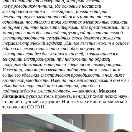
что в отличие от валлериита, который является
полупроводником
n
-типа, где основные носители
электрического тока — электроны, новый материал
демонстрирует электропроводность
p
-типа, то есть
основными носителями тока являются электронные вакансии,
которые принято называть дырками. Мы предположили, что
материал с такой слоистой структурой при значительной
электропроводности сульфидных слоев должен проявлять
термоэлектрический эффект. Данное явление лежит в основе
одного из немногочисленных способов получения
электричества без движущихся частей, и заключается в
генерации электроэнергии при наложении на образец
полупроводникового материала «перепада» температуры.
Известно, что термоэлектрик работает тем лучше, чем
выше его удельная электрическая проводимость и чем ниже
его теплопроводность. Именно такими качествами и должен
обладать открытый нами материал, что было
подтверждено в экспериментах
», — заключил
Максим
Лихацкий,
руководитель проекта, кандидат химических наук,
старший научный сотрудник Института химии и химической
технологии
СО РАН.