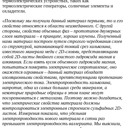
термоэлектрических устройствах, таких как
термоэлектрические генераторы, солнечные элементы и
охладители.
«Поскольку мы получили данный материал первыми, то и его
свойства относятся к области неизведанного. С другой
стороны, свойства объемных фаз – прототипов двумерных
слоев материала – в принципе, хорошо изучены.
Полученный
нами материал построен путем строгого чередования слоев
со структурой, напоминающей тонкий срез халькозина,
известного минерала меди с 2
D
-слоями, представляющими
собой 2
D
-листы двойного слоистого гидроксида
магния и
алюминия.
Если взять кусок объемного гидроксида магния,
попытаться померять электрическое сопротивление, оно
окажется огромным – данный материал обладает
изоляционными свойствами, препятствующими протеканию
электрического тока. Электропроводность халькозина,
напротив, одна из самых больших среди минералов, а
некоторые природные образцы в этом плане могут
посоревноваться с металлами. Поэтому можно догадаться,
что электрические свойства материала должны
контролироваться электронным строением сульфидных 2
D
-
листов.
Измерения показали, что удельная
электропроводность нового материала в сотни раз
превышает электропроводность валлериита. Мы выяснили,