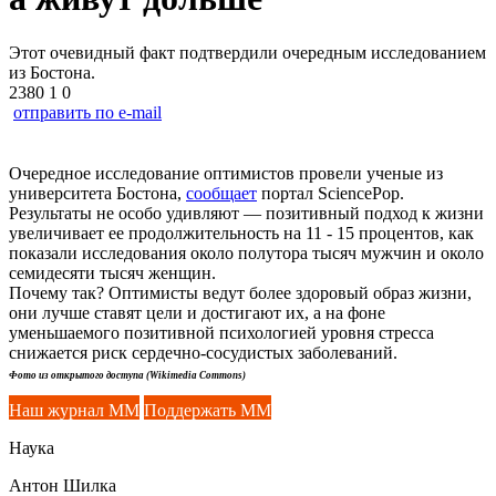
Этот очевидный факт подтвердили очередным исследованием
из Бостона.
2380
1
0
отправить по e-mail
Очередное исследование оптимистов провели ученые из
университета Бостона,
сообщает
портал SciencePop.
Результаты не особо удивляют — позитивный подход к жизни
увеличивает ее продолжительность на 11 - 15 процентов, как
показали исследования около полутора тысяч мужчин и около
семидесяти тысяч женщин.
Почему так? Оптимисты ведут более здоровый образ жизни,
они лучше ставят цели и достигают их, а на фоне
уменьшаемого позитивной психологией уровня стресса
снижается риск сердечно-сосудистых заболеваний.
Фото из открытого доступа (Wikimedia Commons)
Наш журнал ММ
Поддержать ММ
Наука
Антон Шилка