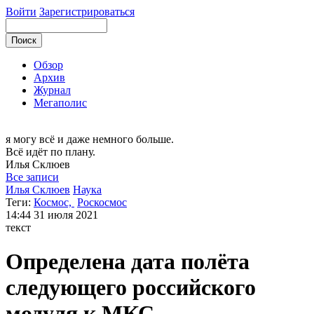
Войти
Зарегистрироваться
Обзор
Архив
Журнал
Мегаполис
я могу
всё и даже немного больше.
Всё идёт по плану.
Илья
Склюев
Все записи
Илья Склюев
Наука
Теги:
Космос,
Роскосмос
14:44
31 июля 2021
текст
Определена дата полёта
следующего российского
модуля к МКС