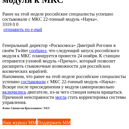
Ранее на этой неделе российские специалисты успешно
состыковали с МКС 22-тонный модуль «Наука».
3319
0
0
отправить по e-mail
Генеральный директор «Роскосмоса» Дмитрий Рогозин в
своём Twitter
сообщил
, что следующий запуск российского
модуля к МКС планируется провести 24 ноября. К станции
отправится узловой модуль «Причал», который позволит
расширить стыковочные возможности для российских
космических кораблей.
Напомним, что ранее на этой неделе российские специалисты
успешно
состыковали
с МКС 22-тонный модуль «Наука».
Вскоре после присоединения у модуля самопроизвольно
включились
двигатели, из-за чего станция начала вращаться.
Причиной неисправности
могла
стать корректировка системы
управления.
Фото: Станислав Красильников / ТАСС
Наш журнал ММ
Поддержать ММ