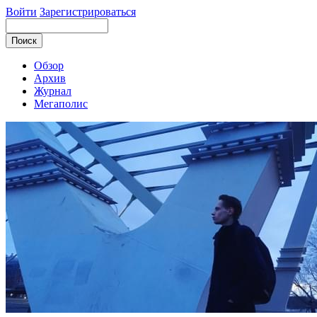
Войти
Зарегистрироваться
Обзор
Архив
Журнал
Мегаполис