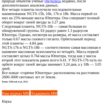
природе объектов учёные
убедились
недавно, после
дополнительных анализов данных.
Все четыре планеты получили последовательные
наименования: NGTS-15b, 16b, 17b и 18b. Масса первой из
них на 25% меньше массы Юпитера. Она совершает полный
оборот вокруг своей звезды за 3.27 дня.
Следующая планета, NGTS-16b — самая большая из
обнаруженной группы. Её радиус равен 1.3 радиусов
Юпитера. Однако, несмотря на размеры, её масса составляет
только 0.67 массы газового гиганта. Орбитальный период
этой планеты — 4.84 дня.
NGTS-17b и NGTS-18b — соответственно самая массивная и
наименее массивная экзопланеты из четырёх. Масса первой
составляет целых 0.764 массы Юпитера, тогда как у массы
второй этот показатель равен всего 0.41. У NGTS-17b путь по
орбите вокруг своей звезды занимает 3.24 дня, а у 18b — 3.05
дней.
Все новые «горячие Юпитеры» расположены на расстоянии
2600-3600 световых лет от Земли.
Фото: Tilbrook et al., 2021.
Наш журнал ММ
Поддержать ММ
Наука