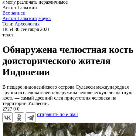
я могу
различать неразличимое
Антон
Тальский
Все записи
Антон Тальский
Наука
Теги:
Археология
18:54
30 сентября 2021
текст
Обнаружена челюстная кость
доисторического жителя
Индонезии
В пещере индонезийского острова Сулавеси международная
группа исследователей обнаружила человеческую челюстную
кость — самый древний след присутствия человека на
территории Уоллесии.
2727
0
0
отправить по e-mail