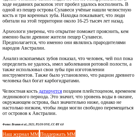
ходе недавних раскопок этот пробел удалось восполнить. В
одной из пещер острова Сулавеси учёные нашли челюстную
кость и три коренных зуба. Находка показывает, что люди
обитали на этой территории около 16-25 тысяч лет назад.
Археологи уверены, что открытие поможет прояснить, кем
именно были древние жители пещер Сулавеси.
Предполагается, что именно они являлись прародителями
народов Австралии.
Анализ ископаемых зубов показал, что человек, чей пол пока
определить не удалось, имел заболевания ротовой полости, а
также использовал свои зубы при изготовлении
инструментов. Также было установлено, что рацион древнего
человека был богат карбогидратами.
Челюстная кость
датируется
поздним плейстоценом, временем
ледникового периода. Это значит, что уровень воды в океане,
окружающем острова, был значительно ниже, однако не
настолько низким, чтобы люди могли свободно перемещаться
от островов к Австралии.
Фото: Brumm et al., 2021, PLOS ONE, CC-BY 4.0
Наш журнал ММ
Поддержать ММ