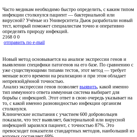
Часто медикам необходимо быстро определить, с каким типом
инфекции столкнулся пациент — бактериальной или
вирусной? Учёные из Университета Дьюк разработали новый
тест, который поможет специалистам точно и оперативно
определять природу инфекций.
2168
0
0
отправить по e-mail
Новый метод основывается на анализе экспрессии генов и
выявлении специфики патогенов на его базе. По сравнению с
уже существующими типами тестов, этот метод — требует
меньше всего времени на реализацию и при этом обладает
непревзойдённой точностью.
Анализ экспрессии генов позволяет
выявить
, какой именно
тип иммунного ответа иммунная система выбирает для
борьбы с инфекцией. Этот ответ в свою очередь указывает на
то, с какой именно разновидностью инфекции организм
столкнулся.
Клинические испытания с участием 600 добровольцев
показали, что тест выявляет, бактериальной или вирусной
инфекцией заразился пациент, с точностью 87%. Это
превосходит показатели стандартных методов, наибольший из
которых составляет 69%.