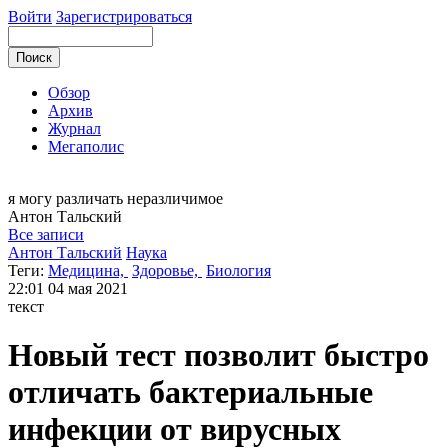
Войти
Зарегистрироваться
Обзор
Архив
Журнал
Мегаполис
я могу
различать неразличимое
Антон
Тальский
Все записи
Антон Тальский
Наука
Теги:
Медицина,
Здоровье,
Биология
22:01
04 мая 2021
текст
Новый тест позволит быстро
отличать бактериальные
инфекции от вирусных