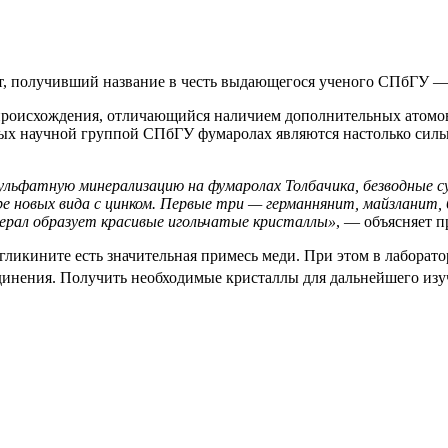
, получивший название в честь выдающегося ученого СПбГУ —
роисхождения, отличающийся наличием дополнительных атомов 
мых научной группой СПбГУ фумаролах являются настолько силь
ульфатную минерализацию на фумаролах Толбачика, безводные с
е новых вида с цинком. Первые три — германнянит, майзланит, 
нерал образует красивые игольчатые кристаллы»
, — объясняет 
в гликините есть значительная примесь меди. При этом в лабора
инения. Получить необходимые кристаллы для дальнейшего изуче