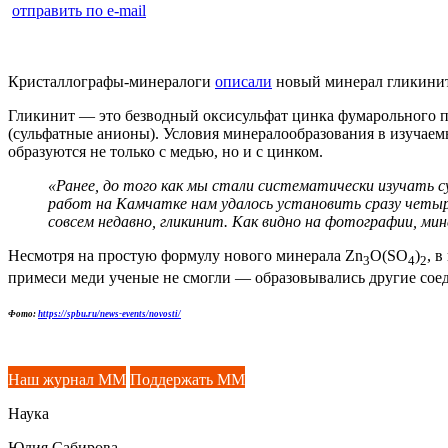
отправить по e-mail
Кристаллографы-минералоги
описали
новый минерал гликинит
Гликинит — это безводный оксисульфат цинка фумарольного п
(сульфатные анионы). Условия минералообразования в изучае
образуются не только с медью, но и с цинком.
«Ранее, до того как мы стали систематически изучать с
работ на Камчатке нам удалось установить сразу четыр
совсем недавно, гликинит. Как видно на фотографии, ми
Несмотря на простую формулу нового минерала Zn
O(SO
)
, 
3
4
2
примеси меди ученые не смогли — образовывались другие соед
Фото:
https://spbu.ru/news-events/novosti/
Наш журнал ММ
Поддержать ММ
Наука
Юлия Сабирова