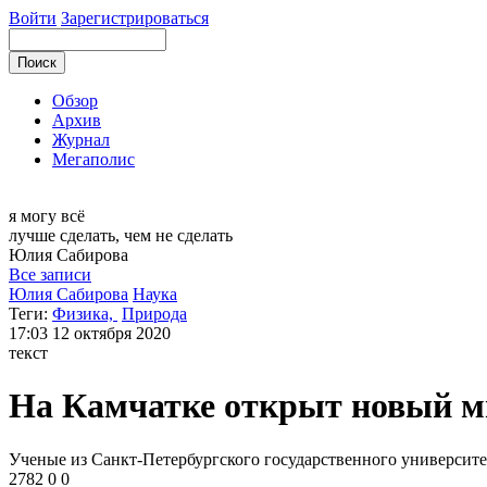
Войти
Зарегистрироваться
Обзор
Архив
Журнал
Мегаполис
я могу
всё
лучше сделать, чем не сделать
Юлия
Сабирова
Все записи
Юлия Сабирова
Наука
Теги:
Физика,
Природа
17:03
12 октября 2020
текст
На Камчатке открыт новый м
Ученые из Санкт-Петербургского государственного университ
2782
0
0