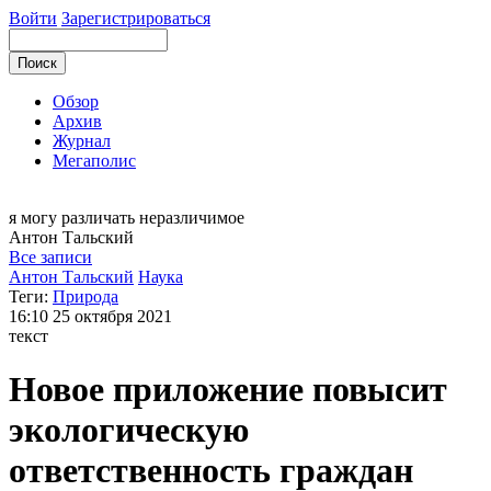
Войти
Зарегистрироваться
Обзор
Архив
Журнал
Мегаполис
я могу
различать неразличимое
Антон
Тальский
Все записи
Антон Тальский
Наука
Теги:
Природа
16:10
25 октября 2021
текст
Новое приложение повысит
экологическую
ответственность граждан