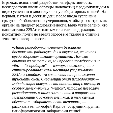
В рамках испытаний разработки на эффективность,
исследователи ввели образцы наночастиц с радионуклидом в
виде суспензии в хвостовую вену лабораторных мышей. На
первый, пятый и десятый день после ввода суспензии
грызунов безболезненно умерщвляли, чтобы рассмотреть их
органы на предмет радиоактивности. Было установлено, что
наночастицы 225Ас с золотым или титансодержащим
покрытием почти не вредят здоровым тканям в отличие
«чистого» ввода вещества.
«
Наша разработка позволит безопасно
доставлять радионуклиды к опухолям, не нанося
вреда здоровым тканям организма. Помимо
опытов на животных, мы провели исследования in
vitro — "в пробирке", — которые доказали, что
синтезированные нами частицы удерживают
225Ac в стабильном состоянии на протяжении
тридцати дней. Следующий этап исследования —
модификация поверхности наночастиц с помощью
особых молекулярных "меток", которые позволят
разработанным нами компонентам направленно
мигрировать к раковым клеткам, и тем самым
обеспечат избирательность терапии
», —
рассказывает Тимофей Карпов, сотрудник группы
нанофармакологии лаборатории генной