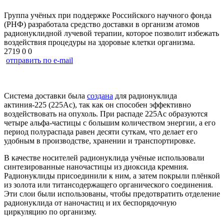
Группа учёных при поддержке Российского научного фонда
(РНФ) разработала средство доставки в организм атомов
радионуклидной лучевой терапии, которое позволит избежать
воздействия процедуры на здоровые клетки организма.
2719
0
0
отправить по e-mail
Система доставки была
создана
для радионуклида
актиния-225 (225Ас), так как он способен эффективно
воздействовать на опухоль. При распаде 225Ас образуются
четыре альфа-частицы с большим количеством энергии, а его
период полураспада равен десяти суткам, что делает его
удобным в производстве, хранении и транспортировке.
В качестве носителей радионуклида учёные использовали
синтезированные наночастицы из диоксида кремния.
Радионуклиды присоединили к ним, а затем покрыли плёнкой
из золота или титансодержащего органического соединения.
Эти слои были использованы, чтобы предотвратить отделение
радионуклида от наночастиц и их беспорядочную
циркуляцию по организму.