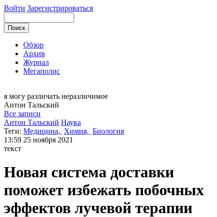
Войти
Зарегистрироваться
Обзор
Архив
Журнал
Мегаполис
я могу
различать неразличимое
Антон
Тальский
Все записи
Антон Тальский
Наука
Теги:
Медицина,
Химия,
Биология
13:59
25 ноября 2021
текст
Новая система доставки
поможет избежать побочных
эффектов лучевой терапии