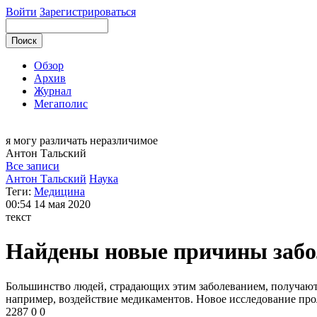
Войти
Зарегистрироваться
Обзор
Архив
Журнал
Мегаполис
я могу
различать неразличимое
Антон
Тальский
Все записи
Антон Тальский
Наука
Теги:
Медицина
00:54
14 мая 2020
текст
Найдены новые причины забо
Большинство людей, страдающих этим заболеванием, получают 
например, воздействие медикаментов. Новое исследование про
2287
0
0