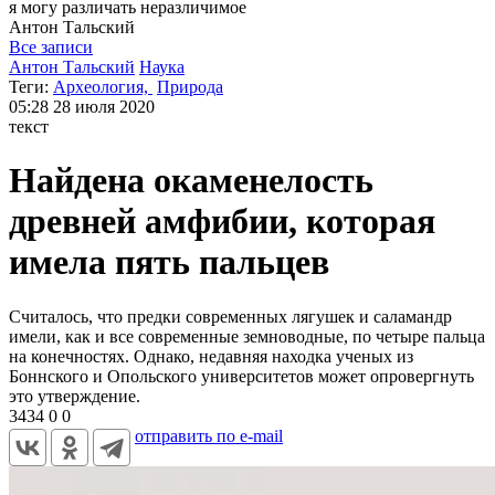
я могу
различать неразличимое
Антон
Тальский
Все записи
Антон Тальский
Наука
Теги:
Археология,
Природа
05:28
28 июля 2020
текст
Найдена окаменелость
древней амфибии, которая
имела пять пальцев
Считалось, что предки современных лягушек и саламандр
имели, как и все современные земноводные, по четыре пальца
на конечностях. Однако, недавняя находка ученых из
Боннского и Опольского университетов может опровергнуть
это утверждение.
3434
0
0
отправить по e-mail