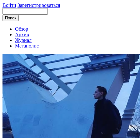
Войти
Зарегистрироваться
Обзор
Архив
Журнал
Мегаполис