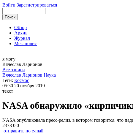
Войти
Зарегистрироваться
Обзор
Архив
Журнал
Мегаполис
я могу
Вячеслав
Ларионов
Все записи
Вячеслав Ларионов
Наука
Теги:
Космос
05:30
20 ноября 2019
текст
NASA обнаружило «кирпичики
NASA опубликовала пресс-релиз, в котором говорится, что пад
2373
0
0
отправить по e-mail