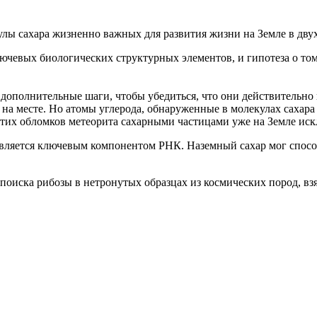
ы сахара жизненно важных для развития жизни на Земле в двух
лючевых биологических структурных элементов, и гипотеза о том
дополнительные шаги, чтобы убедиться, что они действительно
на месте. Но атомы углерода, обнаруженные в молекулах сахара
 этих обломков метеорита сахарными частицами уже на Земле иск
является ключевым компонентом РНК. Наземный сахар мог спосо
иска рибозы в нетронутых образцах из космических пород, взят