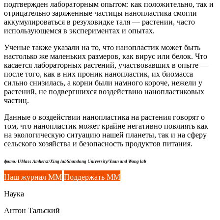
подтвержден лабораторным опытом: как положительно, так и
отрицательно заряженные частицы нанопластика смогли
аккумулироваться в резуховидке таля — растении, часто
использующемся в экспериментах и опытах.
Ученые также указали на то, что нанопластик может быть
настолько же маленьких размеров, как вирус или белок. Что
касается лабораторных растений, участвовавших в опыте —
после того, как в них проник нанопластик, их биомасса
сильно снизилась, а корни были намного короче, нежели у
растений, не подвергшихся воздействию нанопластиковых
частиц.
Данные о воздействии нанопластика на растения говорят о
том, что нанопластик может крайне негативно повлиять как
на экологическую ситуацию нашей планеты, так и на сферу
сельского хозяйства и безопасность продуктов питания.
фото: UMass Amherst/Xing labShandong University/Yuan and Wang lab
Наш журнал ММ
Поддержать ММ
Наука
Антон Тальский