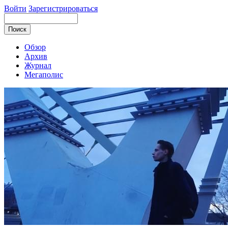
Войти
Зарегистрироваться
Обзор
Архив
Журнал
Мегаполис