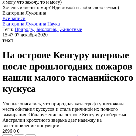
я могу
что захочу, то и могу)
Хочешь изменить мир? Иди домой и люби свою семью)
Екатерина
Луконина
Все записи
Екатерина Луконина
Наука
Теги:
Природа,
Биология,
Животные
15:47
07 декабря 2020
текст
На острове Кенгуру впервые
после прошлогодних пожаров
нашли малого тасманийского
кускуса
Ученые опасались, что природная катастрофа уничтожила
места обитания кускусов и стала причиной их полного
вымирания. Обнаружение на острове Кенгуру у побережья
Австралии крохотного зверька дает надежду на
восстановление популяции.
2696
0
0