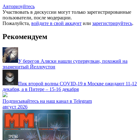
Авторизуйтесь
Участвовать в дискуссии могут только зарегистрированные
пользователи, после модерации.
Пожалуйста,
войдите в свой аккаунт
или
зарегистрируйтесь
.
Рекомендуем
У берегов Аляски нашли супервулкан, похожий на
знаменитый Йеллоустон
Пик второй волны COVID-19 в Москве ожидают 11-12
декабря, а в Питере – 15-16 декабря
Подписывайтесь на наш канал в Telegram
август 2026