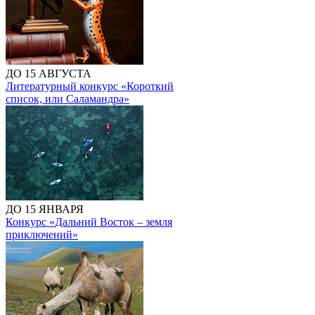
ДО 15 АВГУСТА
Литературный конкурс «Короткий
список, или Саламандра»
ДО 15 ЯНВАРЯ
Конкурс «Дальний Восток – земля
приключений»