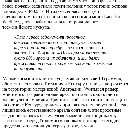
выживание популяции. В декабре 2019-го – январе 2020-го
годов пожары захватили почти половину территории острова
площадью в 440,5 га. И только сейчас, год спустя,
специалистам по охране природы из организации Land for
Wildlife удалось найти на западе острова малого
тасманийского кускуса.
«
Это первое задокументированное
доказательство того, что поссумы смогли
пережить катастрофу
, – делится радостью
эколог Пэт Ходженс. –
Пожары уничтожили
около 88% ареала их обитания, и мы даже
представить пока не можем, как это скажется
на популяции
».
Малый тасманийский кускус, весящий меньше 10 граммов,
обитает на островах Тасмания и Кенгуру и иногда встречается
на территории материковой Австралии. Учитывая размер
животного и ограниченный ареал обитания, оно остается
малоизученным видом. Для того чтобы сохранить популяцию
на острове Кенгуру, придется приложить немало усилий, ведь,
лишившись естественного ареала обитания, эти крохотные
создания остались весьма уязвимыми перед хищниками, в
частности – перед бездомными кошками, которые сегодня
представляют основную угрозу для кускусов.