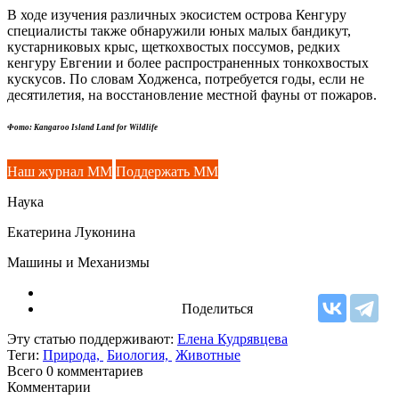
В ходе изучения различных экосистем острова Кенгуру
специалисты также обнаружили юных малых бандикут,
кустарниковых крыс, щеткохвостых поссумов, редких
кенгуру Евгении и более распространенных тонкохвостых
кускусов. По словам Ходженса, потребуется годы, если не
десятилетия, на восстановление местной фауны от пожаров.
Фото: Kangaroo Island Land for Wildlife
Наш журнал ММ
Поддержать ММ
Наука
Екатерина Луконина
Машины и Механизмы
Поделиться
Эту статью поддерживают:
Елена Кудрявцева
Теги:
Природа,
Биология,
Животные
Всего 0
комментариев
Комментарии