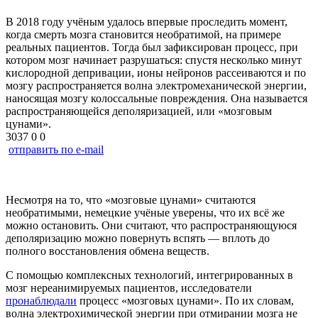
В 2018 году учёным удалось впервые проследить момент,
когда смерть мозга становится необратимой, на примере
реальных пациентов. Тогда был зафиксирован процесс, при
котором мозг начинает разрушаться: спустя несколько минут
кислородной депривации, ионы нейронов рассеиваются и по
мозгу распространяется волна электромеханической энергии,
наносящая мозгу колоссальные повреждения. Она называется
распространяющейся деполяризацией, или «мозговым
цунами».
3037
0
0
отправить по e-mail
Несмотря на то, что «мозговые цунами» считаются
необратимыми, немецкие учёные уверены, что их всё же
можно остановить. Они считают, что распространяющуюся
деполяризацию можно повернуть вспять — вплоть до
полного восстановления обмена веществ.
С помощью комплексных технологий, интегрированных в
мозг нереанимируемых пациентов, исследователи
пронаблюдали
процесс «мозговых цунами». По их словам,
волна электрохимической энергии при отмирании мозга не