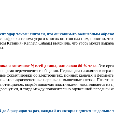
сит удар током: считали, что он каким-то волшебным образо
асшифровки генома угря и многих опытов над ним, понятно, что
ом Катания (Kenneth Catania) выяснила, что угорь может выраба
ты.
ика и занимают ⅘ всей длины, или около 80 % тела.
Это орга
время перемещения и общения. Первые два находятся в верхней ч
жные формулировки об электроцитах, ионных каналах и фермент
ок – это видоизмененные нервные и мышечные клетки. Пластинк
ь потенциалов, вырабатываемая пластинками, накапливается на 
одрогнуться, и тогда между положительно заряженной передней ч
 до 8 разрядов за раз, каждый из которых длится не дольше