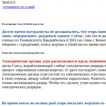
5856
0
0
отправить по e-mail
Иллюстрация: Jason Schneider popsci.com
Долгое время натуралисты не догадывались, что угорь нано
лишь «переросшим» дождевым червем.
Сейчас, уже после р
ученых из Университета Вандербильта (США) во главе с Кеннет
общение с сородичами, поиск жертвы и убийство во время охо
Фото: Ken Catania nationalgeographic.com
Электрические органы угря располагаются вдоль позвоночн
орган Сакса, вырабатывающий слабые электрические разряды во 
процесс образования электроэнергии, то здесь последуют сло
Электрические органы угря состоят из электрических пластин
в свою очередь, между собой соединены параллельно. Разност
только активировать разряд. Чтобы это сделать, угрю нужно с
электрических разрядов.
Во время охоты на мелких рыб угорь посылает жертвам от 4