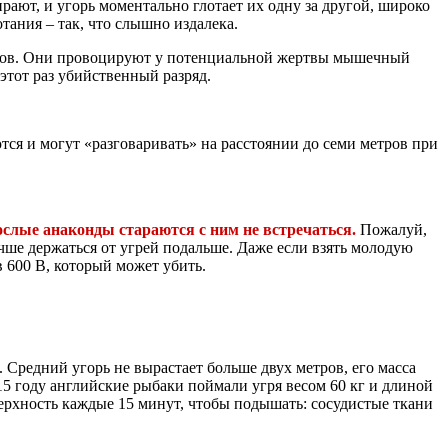
рают, и угорь моментально глотает их одну за другой, широко
тания – так, что слышно издалека.
ульсов. Они провоцируют у потенциальной жертвы мышечный
 этот раз убийственный разряд.
ся и могут «разговаривать» на расстоянии до семи метров при
рослые анаконды стараются с ним не встречаться.
Пожалуй,
чше держаться от угрей подальше. Даже если взять молодую
 600 В, который может убить.
 Средний угорь не вырастает больше двух метров, его масса
15 году английские рыбаки поймали угря весом 60 кг и длиной
верхность каждые 15 минут, чтобы подышать: сосудистые ткани