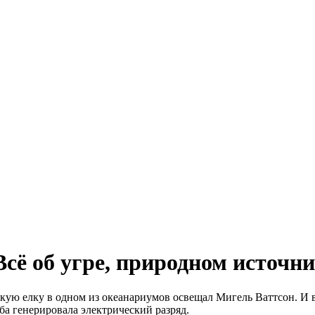
сё об угре, природном источни
ую елку в одном из океанариумов освещал Мигель Ваттсон. И вс
ыба генерировала электрический разряд.