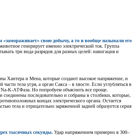
м «замораживает» свою добычу, а то и вообще называли его
 животное генерирует именно электрический ток. Группа
тывать три вида разрядов для разных целей: навигация и
ны Хантера и Мена, которые создают высокое напряжение, и
асти тела угря, а орган Сакса – в хвосте. Если углубляться в
е Na-K-АТФаза. Но попробуем объяснить все проще.
и соединены последовательно и собраны в столбики, которые,
противоположных концах электрического органа. Остается
астью тела и отрицательно заряженной задней образуется серия
 трех тысячных секунды.
Удар напряжением примерно в 300–