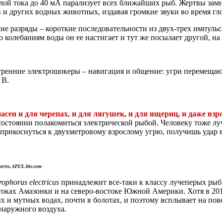
илой тока до 40 мА парализует всех ближайших рыб. Жертвы зами
 и других водных животных, издавая громкие звуки во время гло
угие разряды – короткие последовательности из двух-трех имп
По колебаниям воды он ее настигает и тут же посылает другой, на
тренние электрошокеры – навигация и общение: угри перемещают
 В.
сен и для черепах, и для лягушек, и для ящериц, и даже вз
состоянии полакомиться электрической рыбой. Человеку тоже лу
 прикоснуться к двухметровому взрослому угрю, получишь удар в
ries, APEX, bbc.com
rophorus electricus
принадлежит все-таки к классу лучеперых рыб.
ритоках Амазонки и на северо-востоке Южной Америки. Хотя в 20
х и мутных водах, почти в болотах, и поэтому всплывает на по
наружного воздуха.