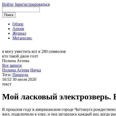
Войти
Зарегистрироваться
Обзор
Архив
Журнал
Мегаполис
я могу
уместить все в 280 символов
кто такой джон голт
Полина
Агеева
Все записи
Полина Агеева
Наука
Теги:
Природа
16:52
30 июля 2020
текст
Мой ласковый электрозверь. В
В прошлом году в американском городе Чаттануга рождественск
жил, подключили к елке, и она загоралась каждый раз, когда р