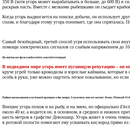
350 В (хотя угорь может вырабатывать и больше, до 600 В) и с
раскрыв пасть. Вместе с мелкими рыбешками он съедает крабов
Когда угорь выдвигается на поиски добычи, он использует др
спазм, и благодаря этому угорь понимает, где она спряталась. 
Самый безобидный, третий способ угря использовать свои вну
помощи электрических сигналов со слабым напряжением до 10
На вид вполне дружелюбен twitter.com/eelectricmiguel
В подводном мире угорь имеет пугающую репутацию – он опа
круче угрей только крокодилы и взрослые кайманы, которые в 
особь в руки, уже можно ощутить легкое покалывание, но если
Рыбаки вылавливают угля длиной примерно в два метра. А кажется, что все шесть! Фото: Plymouth Fishe
Внешне угорь похож и на рыбу, и на змею, но официально
Elect
около 40 кг, а водится он, в основном, в средних и нижних п
шесть метров в графстве Девоншир. Угорь живет в очень темны
в ротовой полости помогают ему усваивать кислород прямо из 