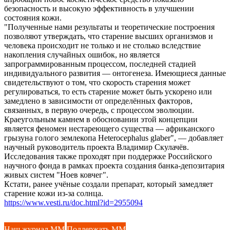
безопасность и высокую эффективность в улучшении
состояния кожи.
"Полученные нами результаты и теоретические построения
позволяют утверждать, что старение высших организмов и
человека происходит не только и не столько вследствие
накопления случайных ошибок, но является
запрограммированным процессом, последней стадией
индивидуального развития — онтогенеза. Имеющиеся данные
свидетельствуют о том, что скорость старения может
регулироваться, то есть старение может быть ускорено или
замедлено в зависимости от определённых факторов,
связанных, в первую очередь, с процессом эволюции.
Краеугольным камнем в обосновании этой концепции
является феномен нестареющего существа — африканского
грызуна голого землекопа Heterocephalus glaber", — добавляет
научный руководитель проекта Владимир Скулачёв.
Исследования также проходят при поддержке Российского
научного фонда в рамках проекта создания банка-депозитария
живых систем "Ноев ковчег".
Кстати, ранее учёные создали препарат, который замедляет
старение кожи из-за солнца.
https://www.vesti.ru/doc.html?id=2955094
Наш журнал ММ
Поддержать ММ