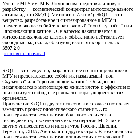
Учёные МГУ им. М.В. Ломоносова представили новую
разработку — косметический концентрат митохондриального
антиоксиданта SkQ1 ("Митовитан Актив"). SkQ1 — это
вещество, разработанное и синтезированное в МГУ и
представляющее собой так называемый "ион Скулачёва" или
"проникающий катион". Он адресно накапливается в
митохондриях живых клеток и эффективно нейтрализует
свободные радикалы, образующиеся в этих органеллах.
3507
2
0
отправить по e-mail
SkQ1 — это вещество, разработанное и синтезированное в
МГУ и представляющее собой так называемый "ион
Скулачёва" или "проникающий катион". Он адресно
накапливается в митохондриях живых клеток и эффективно
нейтрализует свободные радикалы, образующиеся в этих
органеллах.
Применение SkQ1 и других веществ этого класса позволяет
замедлить процесс биологического старения. Это
подтверждается результатами большого количества
исследований, проведённых как экспертами МГУ, так и
других университетов и институтов России, Швеции,
Германии, США, Австралии и других стран. В том числе это
подтверждается результатами клинических исследований