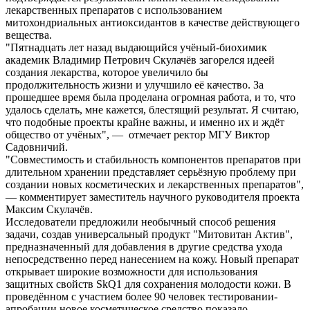
лекарственных препаратов с использованием
митохондриальных антиоксидантов в качестве действующего
вещества.
"Пятнадцать лет назад выдающийся учёный-биохимик
академик Владимир Петрович Скулачёв загорелся идеей
создания лекарства, которое увеличило бы
продолжительность жизни и улучшило её качество. За
прошедшее время была проделана огромная работа, и то, что
удалось сделать, мне кажется, блестящий результат. Я считаю,
что подобные проекты крайне важны, и именно их и ждёт
общество от учёных", — отмечает ректор МГУ Виктор
Садовничий.
"Совместимость и стабильность компонентов препаратов при
длительном хранении представляет серьёзную проблему при
создании новых косметических и лекарственных препаратов",
— комментирует заместитель научного руководителя проекта
Максим Скулачёв.
Исследователи предложили необычный способ решения
задачи, создав универсальный продукт "Митовитан Актив",
предназначенный для добавления в другие средства ухода
непосредственно перед нанесением на кожу. Новый препарат
открывает широкие возможности для использования
защитных свойств SkQ1 для сохранения молодости кожи. В
проведённом с участием более 90 человек тестировании-
апробации новое косметическое средство показало