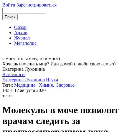
Войти
Зарегистрироваться
Обзор
Архив
Журнал
Мегаполис
я могу
что захочу, то и могу)
Хочешь изменить мир? Иди домой и люби свою семью)
Екатерина
Луконина
Все записи
Екатерина Луконина
Наука
Теги:
Медицина,
Химия,
Здоровье
14:51
12 августа 2020
текст
Молекулы в моче позволят
врачам следить за
прогрессированием рака