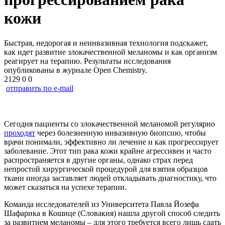
кожи
Быстрая, недорогая и неинвазивная технология подскажет,
как идет развитие злокачественной меланомы и как организм
реагирует на терапию. Результаты исследования
опубликованы в журнале Open Chemistry.
2129
0
0
отправить по e-mail
Сегодня пациенты со злокачественной меланомой регулярно
проходят
через болезненную инвазивную биопсию, чтобы
врачи понимали, эффективно ли лечение и как прогрессирует
заболевание. Этот тип рака кожи крайне агрессивен и часто
распространяется в другие органы, однако страх перед
непростой хирургической процедурой для взятия образцов
ткани иногда заставляет людей откладывать диагностику, что
может сказаться на успехе терапии.
Команда исследователей из Университета Павла Йозефа
Шафарика в Кошице (Словакия) нашла другой способ следить
за развитием меланомы – для этого требуется всего лишь сдать