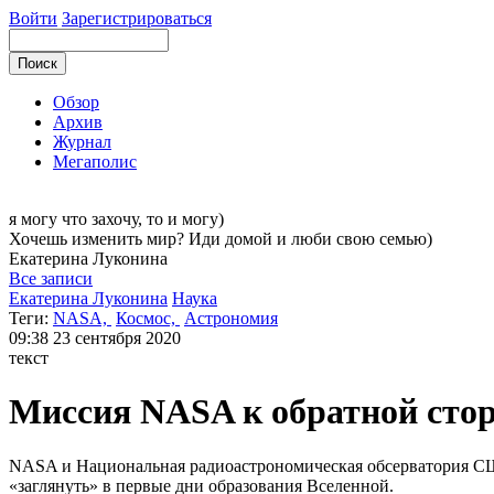
Войти
Зарегистрироваться
Обзор
Архив
Журнал
Мегаполис
я могу
что захочу, то и могу)
Хочешь изменить мир? Иди домой и люби свою семью)
Екатерина
Луконина
Все записи
Екатерина Луконина
Наука
Теги:
NASA,
Космос,
Астрономия
09:38
23 сентября 2020
текст
Миссия NASA к обратной стор
NASA и Национальная радиоастрономическая обсерватория СШ
«заглянуть» в первые дни образования Вселенной.