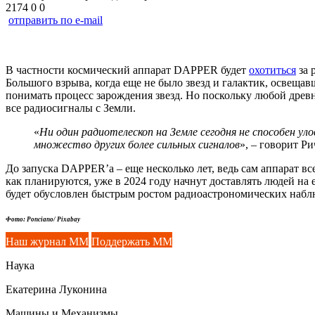
2174
0
0
отправить по e-mail
В частности космический аппарат DAPPER будет
охотиться
за 
Большого взрыва, когда еще не было звезд и галактик, освещ
понимать процесс зарождения звезд. Но поскольку любой древн
все радиосигналы с Земли.
«
Ни один радиотелескоп на Земле сегодня не способен ул
множество других более сильных сигналов
», – говорит Р
До запуска DAPPER’а – еще несколько лет, ведь сам аппарат вс
как планируются, уже в 2024 году начнут доставлять людей 
будет обусловлен быстрым ростом радиоастрономических наблю
Фото: Ponciano/ Pixabay
Наш журнал ММ
Поддержать ММ
Наука
Екатерина Луконина
Машины и Механизмы