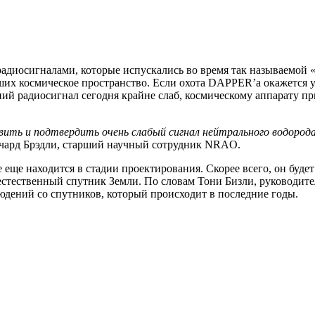
радиосигналами, которые испускались во время так называемой «
авших космическое пространство. Если охота DAPPER’а окажетс
ий радиосигнал сегодня крайне слаб, космическому аппарату пр
овить и подтвердить очень слабый сигнал нейтрального водорода 
ичард Брэдли, старший научный сотрудник NRAO.
е еще находится в стадии проектирования. Скорее всего, он буд
на естественный спутник Земли. По словам Тони Бизли, руково
дений со спутников, который происходит в последние годы.