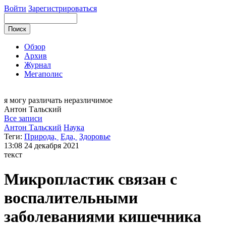
Войти
Зарегистрироваться
Обзор
Архив
Журнал
Мегаполис
я могу
различать неразличимое
Антон
Тальский
Все записи
Антон Тальский
Наука
Теги:
Природа,
Еда,
Здоровье
13:08
24 декабря 2021
текст
Микропластик связан с
воспалительными
заболеваниями кишечника