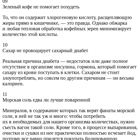
09
Зеленый кофе не помогает похудеть
То, что он содержит хлорогеновую кислоту, расщепляющую
жиры прямо в кишечнике, — это правда. Однако обжарка
и любая тепловая обработка кофейных зерен минимизирует
количество этой кислоты.
10
Сахар не провоцирует сахарный диабет
Реальная причина диабета — недостаток или даже полное
отсутствие в организме инсулина, гормона, который помогает
сахару из крови поступать в клетки. Сахаром не стоит
злоупотреблять, но совсем по другим причинам — он весьма
калориен.
11
Морская соль едва ли лучше поваренной
Минералов, в содержание которых так верят фанаты морской
соли, в ней не так уж и много: чтобы потребить
их в необходимых для нашего организма количествах, нужно
съесть вагон такой соли. Кроме того, в процессе выпаривания,
очистки и сушки из нее практически полностью исчезает йод,
поэтому все равно придется покупать йодированную