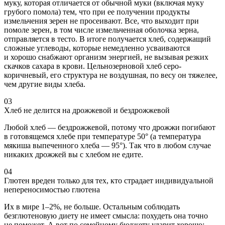
муку, которая отличается от обычной муки (включая муку
грубого помола) тем, что при ее получении продукты
измельчения зерен не просеивают. Все, что выходит при
помоле зерен, в том числе измельченная оболочка зерна,
отправляется в тесто. В итоге получается хлеб, содержащий
сложные углеводы, которые немедленно усваиваются
и хорошо снабжают организм энергией, не вызывая резких
скачков сахара в крови. Цельнозерновой хлеб серо-
коричневый, его структура не воздушная, по весу он тяжелее,
чем другие виды хлеба.
03
Хлеб не делится на дрожжевой и бездрожжевой
Любой хлеб — бездрожжевой, потому что дрожжи погибают
в готовящемся хлебе при температуре 50° (а температура
мякиша выпеченного хлеба — 95°). Так что в любом случае
никаких дрожжей вы с хлебом не едите.
04
Глютен вреден только для тех, кто страдает индивидуальной
непереносимостью глютена
Их в мире 1–2%, не больше. Остальным соблюдать
безглютеновую диету не имеет смысла: похудеть она точно
не поможет. А вот по семейному бюджету ударит хорошо: