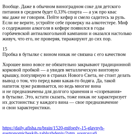
Вообще. Даже в обычном виноградном соке для детского
питания в среднем будет 0,33% спирта — а уж про квас
мы даже не говорим. Пейте кефир и смело садитесь за руль.
Если не верите, устройте себе проверку на алкотестере. Миф
о содержании алкоголя в кефире появился в годы
горбачевской антиалкогольной кампании и оказался настолько
живуч, что его, не проверяя, тиражируют до сих пор.
15
Пробка в бутылке с вином никак не связана с его качеством
Хорошее вино вовсе не обязательно закрывают традиционной
корковой пробкой — а увидев металлическую винтовую
крышку, популярную в странах Нового Света, не стоит делать
вывод о том, что перед вами какая-то бодяга. Да, такой
напиток хуже развивается, но ведь многие вина
и не предназначены для долгого хранения и «созревания»
в бутылке. Это, кстати сказать, тоже никак не характеризует
их достоинства: у каждого вина — свое предназначение
и свои характеристики.
https://daily.afisha.ru/brain/1520-mifoedy-15-glavnyh-
gastronomicheskih-zabluzhdeniy/?utm_source=afi...