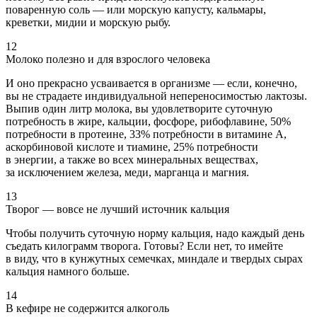
поваренную соль — или морскую капусту, кальмары,
креветки, мидии и морскую рыбу.
12
Молоко полезно и для взрослого человека
И оно прекрасно усваивается в организме — если, конечно,
вы не страдаете индивидуальной непереносимостью лактозы.
Выпив один литр молока, вы удовлетворите суточную
потребность в жире, кальции, фосфоре, рибофлавине, 50%
потребности в протеине, 33% потребности в витамине А,
аскорбиновой кислоте и тиамине, 25% потребности
в энергии, а также во всех минеральных веществах,
за исключением железа, меди, марганца и магния.
13
Творог — вовсе не лучший источник кальция
Чтобы получить суточную норму кальция, надо каждый день
съедать килограмм творога. Готовы? Если нет, то имейте
в виду, что в кунжутных семечках, миндале и твердых сырах
кальция намного больше.
14
В кефире не содержится алкоголь