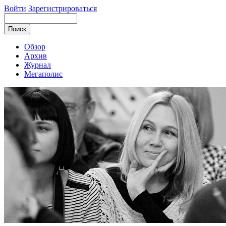
Войти
Зарегистрироваться
Обзор
Архив
Журнал
Мегаполис