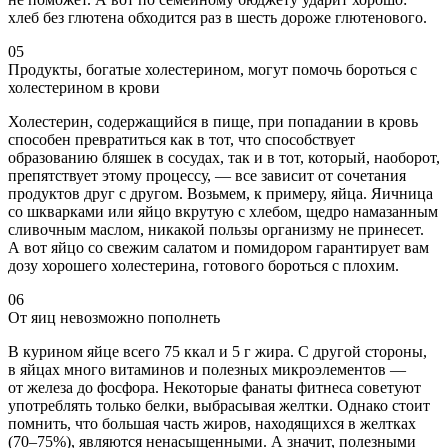
хлеб без глютена обходится раз в шесть дороже глютенового.
05
Продукты, богатые холестерином, могут помочь бороться с
холестерином в крови
Холестерин, содержащийся в пище, при попадании в кровь
способен превратиться как в тот, что способствует
образованию бляшек в сосудах, так и в тот, который, наоборот,
препятствует этому процессу, — все зависит от сочетания
продуктов друг с другом. Возьмем, к примеру, яйца. Яичница
со шкварками или яйцо вкрутую с хлебом, щедро намазанным
сливочным маслом, никакой пользы организму не принесет.
А вот яйцо со свежим салатом и помидором гарантирует вам
дозу хорошего холестерина, готового бороться с плохим.
06
От яиц невозможно пополнеть
В курином яйце всего 75 ккал и 5 г жира. С другой стороны,
в яйцах много витаминов и полезных микроэлементов —
от железа до фосфора. Некоторые фанаты фитнеса советуют
употреблять только белки, выбрасывая желтки. Однако стоит
помнить, что большая часть жиров, находящихся в желтках
(70–75%), являются ненасыщенными. А значит, полезными