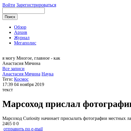
Войти
Зарегистрироваться
Обзор
Архив
Журнал
Мегаполис
я могу
Многое, главное - как
Анастасия
Мячина
Все записи
Анастасия Мячина
Наука
Теги:
Космос
17:39
04 ноября 2019
текст
Марсоход прислал фотографи
Марсоход Curiosity начинает присылать фотографии местных л
2465
0
0
отправить по e-mail