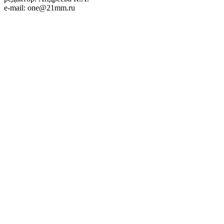
e-mail: one@21mm.ru