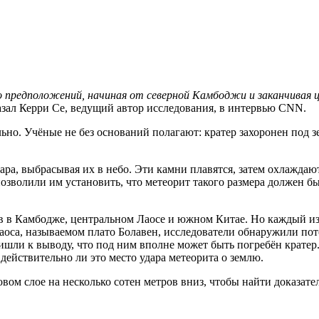
о предположений, начиная от северной Камбоджи и заканчива
зал Керри Се, ведущий автор исследования, в интервью CNN.
но. Учёные не без оснований полагают: кратер захоронен под зе
дара, выбрасывая их в небо. Эти камни плавятся, затем охлаждаю
озволили им установить, что метеорит такого размера должен бы
в в Камбодже, центральном Лаосе и южном Китае. Но каждый из 
аоса, называемом плато Болавен, исследователи обнаружили пот
пришли к выводу, что под ним вполне может быть погребён крате
 действительно ли это место удара метеорита о землю.
вом слое на несколько сотен метров вниз, чтобы найти доказате