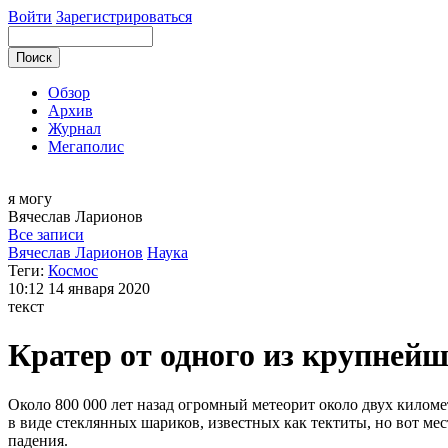
Войти
Зарегистрироваться
Обзор
Архив
Журнал
Мегаполис
я могу
Вячеслав
Ларионов
Все записи
Вячеслав Ларионов
Наука
Теги:
Космос
10:12
14 января 2020
текст
Кратер от одного из крупнейш
Около 800 000 лет назад огромный метеорит около двух киломе
в виде стеклянных шариков, известных как тектиты, но вот мес
падения.