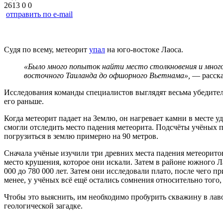
2613
0
0
отправить по e-mail
Судя по всему, метеорит
упал
на юго-востоке Лаоса.
«Было много попыток найти место столкновения и мног
восточного Таиланда до офшорного Вьетнама»,
— расска
Исследования команды специалистов выглядят весьма убедитель
его раньше.
Когда метеорит падает на Землю, он нагревает камни в месте у
смогли отследить место падения метеорита. Подсчёты учёных п
погрузиться в землю примерно на 90 метров.
Сначала учёные изучили три древних места падения метеорито
место крушения, которое они искали. Затем в районе южного Л
000 до 780 000 лет. Затем они исследовали плато, после чего 
менее, у учёных всё ещё остались сомнения относительно того,
Чтобы это выяснить, им необходимо пробурить скважину в лаво
геологической загадке.