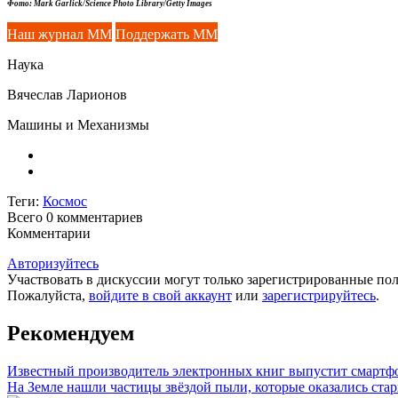
Фото: Mark Garlick/Science Photo Library/Getty Images
Наш журнал ММ
Поддержать ММ
Наука
Вячеслав Ларионов
Машины и Механизмы
Теги:
Космос
Всего 0
комментариев
Комментарии
Авторизуйтесь
Участвовать в дискуссии могут только зарегистрированные пол
Пожалуйста,
войдите в свой аккаунт
или
зарегистрируйтесь
.
Рекомендуем
Известный производитель электронных книг выпустит смартф
На Земле нашли частицы звёздой пыли, которые оказались ста