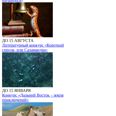
ДО 15 АВГУСТА
Литературный конкурс «Короткий
список, или Саламандра»
ДО 15 ЯНВАРЯ
Конкурс «Дальний Восток – земля
приключений»