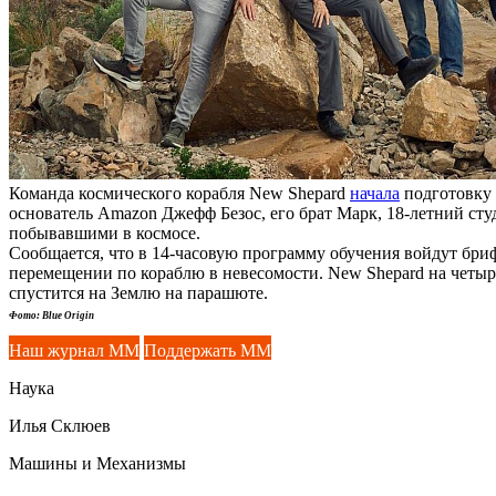
Команда космического корабля New Shepard
начала
подготовку 
основатель Amazon Джефф Безос, его брат Марк, 18-летний ст
побывавшими в космосе.
Сообщается, что в 14-часовую программу обучения войдут бриф
перемещении по кораблю в невесомости. New Shepard на четыр
спустится на Землю на парашюте.
Фото: Blue Origin
Наш журнал ММ
Поддержать ММ
Наука
Илья Склюев
Машины и Механизмы