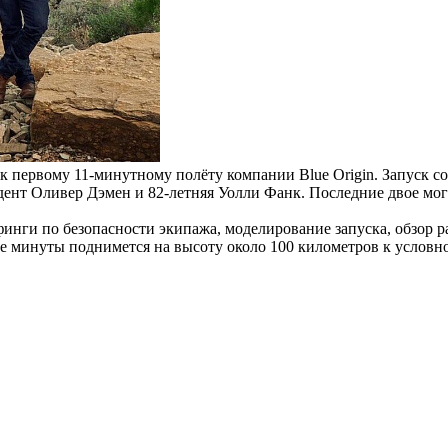
к первому 11-минутному полёту компании Blue Origin. Запуск со
удент Оливер Дэмен и 82-летняя Уолли Фанк. Последние двое м
инги по безопасности экипажа, моделирование запуска, обзор ра
е минуты поднимется на высоту около 100 километров к условной