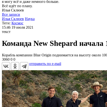
я могу
всё и даже немного больше.
Всё идёт по плану.
Илья
Склюев
Все записи
Илья Склюев
Наука
Теги:
Космос
15:46
19 июля 2021
текст
Команда New Shepard начала 
Корабль компании Blue Origin поднимается на высоту около 1
3060
0
0
отправить по e-mail