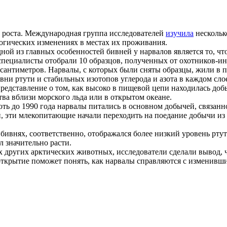
о роста. Международная группа исследователей
изучила
нескольк
огических изменениях в местах их проживания.
дной из главных особенностей бивней у нарвалов является то, ч
специалисты отобрали 10 образцов, полученных от охотников-ин
 сантиметров. Нарвалы, с которых были сняты образцы, жили в 
вни ртути и стабильных изотопов углерода и азота в каждом сло
едставление о том, как высоко в пищевой цепи находилась добы
ва вблизи морского льда или в открытом океане.
оть до 1990 года нарвалы питались в основном добычей, связанно
, эти млекопитающие начали переходить на поедание добычи из 
бивнях, соответственно, отображался более низкий уровень ртут
л значительно расти.
елах других арктических животных, исследователи сделали вывод
открытие поможет понять, как нарвалы справляются с изменивш