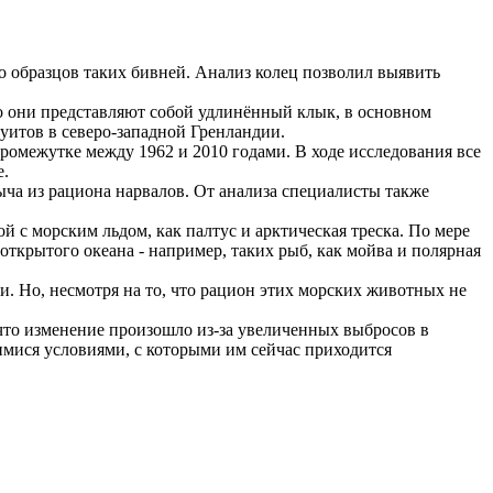
о образцов таких бивней. Анализ колец позволил выявить
то они представляют собой удлинённый клык, в основном
уитов в северо-западной Гренландии.
промежутке между 1962 и 2010 годами. В ходе исследования все
е.
ча из рациона нарвалов. От анализа специалисты также
й с морским льдом, как палтус и арктическая треска. По мере
открытого океана - например, таких рыб, как мойва и полярная
и. Но, несмотря на то, что рацион этих морских животных не
, что изменение произошло из-за увеличенных выбросов в
имися условиями, с которыми им сейчас приходится