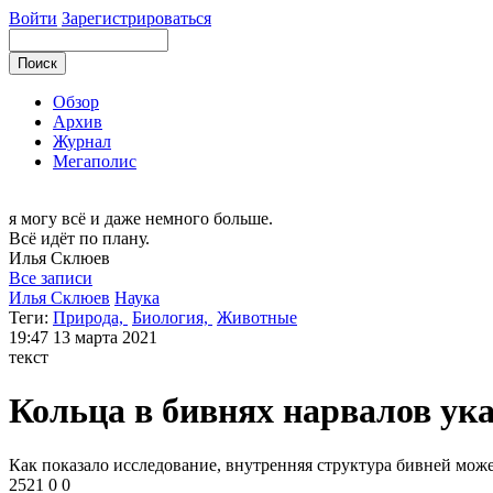
Войти
Зарегистрироваться
Обзор
Архив
Журнал
Мегаполис
я могу
всё и даже немного больше.
Всё идёт по плану.
Илья
Склюев
Все записи
Илья Склюев
Наука
Теги:
Природа,
Биология,
Животные
19:47
13 марта 2021
текст
Кольца в бивнях нарвалов ук
Как показало исследование, внутренняя структура бивней мож
2521
0
0