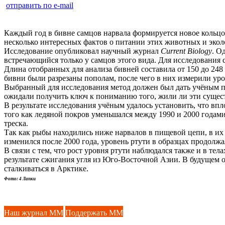
отправить по e-mail
Каждый год в бивне самцов нарвала формируется новое кольц
несколько интересных фактов о питании этих животных и экол
Исследование опубликовал научный журнал
Current Biology
. О
встречающийся только у самцов этого вида. Для исследования 
Длина отобранных для анализа бивней составила от 150 до 248
бивни были разрезаны пополам, после чего в них измерили уро
Выбранный для исследования метод должен был дать учёным пр
ожидали получить ключ к пониманию того, жили ли эти сущест
В результате исследования учёным удалось установить, что впл
того как ледяной покров уменьшался между 1990 и 2000 годами
треска.
Так как рыбы находились ниже нарвалов в пищевой цепи, в их 
изменился после 2000 года, уровень ртути в образцах продолжа
В связи с тем, что рост уровня ртути наблюдался также и в т
результате сжигания угля из Юго-Восточной Азии. В будущем 
сталкиваться в Арктике.
Фото: 4 Лапки
Наш журнал ММ
Поддержать ММ