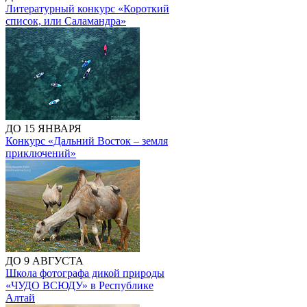
Литературный конкурс «Короткий
список, или Саламандра»
ДО 15 ЯНВАРЯ
Конкурс «Дальний Восток – земля
приключений»
ДО 9 АВГУСТА
Школа фотографа дикой природы
«ЧУДО ВСЮДУ» в Республике
Алтай