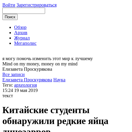
Войти
Зарегистрироваться
Обзор
Архив
Журнал
Мегаполис
я могу
помочь изменить этот мир к лучшему
Mind on my money, money on my mind
Елизавета
Проскурякова
Все записи
Елизавета Проскурякова
Наука
Теги:
археология
15:24
19 мая 2019
текст
Китайские студенты
обнаружили редкие яйца
динозавров