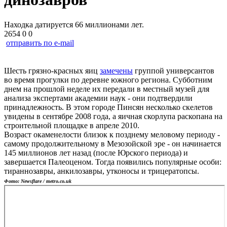
Находка датируется 66 миллионами лет.
2654
0
0
отправить по e-mail
Шесть грязно-красных яиц
замечены
группой универсантов
во время прогулки по деревне южного региона. Субботним
днем на прошлой неделе их передали в местный музей для
анализа экспертами академии наук - они подтвердили
принадлежность. В этом городе Пинсян несколько скелетов
увидены в сентябре 2008 года, а яичная скорлупа раскопана на
строительной площадке в апреле 2010.
Возраст окаменелости близок к позднему меловому периоду -
самому продолжительному в Мезозойской эре - он начинается
145 миллионов лет назад (после Юрского периода) и
завершается Палеоценом. Тогда появились популярные особи:
тираннозавры, анкилозавры, утконосы и трицератопсы.
Фото: Newsflare / metro.co.uk