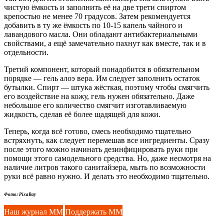
чистую ёмкость и заполнить её на две трети спиртом
крепостью не менее 70 градусов. Затем рекомендуется
добавить в ту же ёмкость по 10-15 капель чайного и
лавандового масла. Они обладают антибактериальными
свойствами, а ещё замечательно пахнут как вместе, так и в
отдельности.
Третий компонент, который понадобится в обязательном
порядке — гель алоэ вера. Им следует заполнить остаток
бутылки. Спирт — штука жёсткая, поэтому чтобы смягчить
его воздействие на кожу, гель нужен обязательно. Даже
небольшое его количество смягчит изготавливаемую
жидкость, сделав её более щадящей для кожи.
Теперь, когда всё готово, смесь необходимо тщательно
встряхнуть, как следует перемешав все ингредиенты. Сразу
после этого можно начинать дезинфицировать руки при
помощи этого самодельного средства. Но, даже несмотря на
наличие литров такого санитайзера, мыть по возможности
руки всё равно нужно. И делать это необходимо тщательно.
Фото: PixaBay
Наш журнал ММ
Поддержать ММ