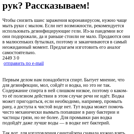
рук? Рассказываем!
Чтобы снизить шанс заражения коронавирусом, нужно чаще
мыть руки с мылом. Если нет возможности, рекомендуется
использовать дезинфицирующие гели. Из-за пандемии все
они подорожали, да и раньше стоили не мало. Продаются они
в малюсеньких бутылках, поэтому и заканчиваются в самый
неожиданный момент. Предлагаем изготовить его аналог
самостоятельно.
2449
3
0
отправить по e-mail
Первым делом нам понадобится спирт. Бытует мнение, что
для дезинфекции, мол, сойдёт и водка, но это не так.
Содержание спирта в ней слишком низкое, поэтому о каком-
то её полезном действии в этом случае речи не идёт. Водка
может пригодиться, если необходимо, например, промыть
рану, а доступа к чистой воде нет. Тут водка может помочь
чисто механически вымыть попавшие в рану бактерии и
частицы грязи, но не более. Для промывки ран водка
подойдёт даже лучше воды — в водке нет бактерий.
Так вот, для изготовления санитайзера сначала нужно взять