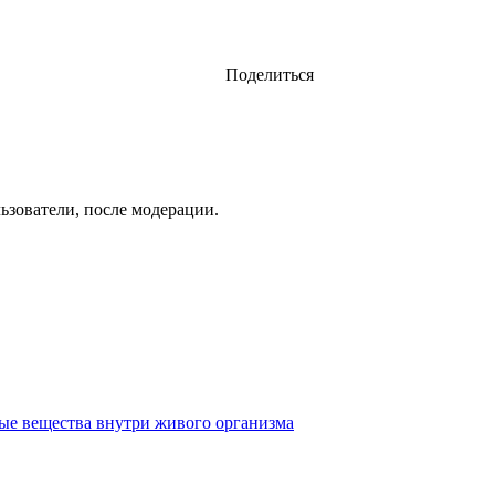
Поделиться
ьзователи, после модерации.
ые вещества внутри живого организма