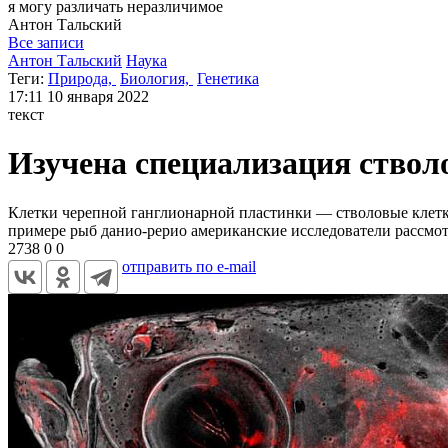
я могу
различать неразличимое
Антон
Тальский
Все записи
Антон Тальский
Наука
Теги:
Природа,
Биология,
Генетика
17:11
10 января 2022
текст
Изучена специализация ствол
Клетки черепной ганглионарной пластинки — стволовые клетки
примере рыб данио-рерио американские исследователи рассмот
2738
0
0
отправить по e-mail