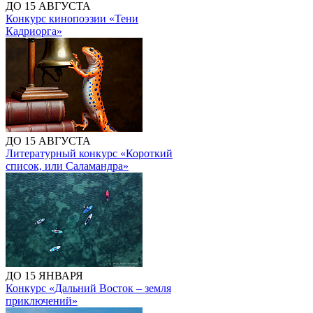
ДО 15 АВГУСТА
Конкурс кинопоэзии «Тени
Кадриорга»
ДО 15 АВГУСТА
Литературный конкурс «Короткий
список, или Саламандра»
ДО 15 ЯНВАРЯ
Конкурс «Дальний Восток – земля
приключений»