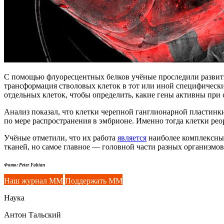
С помощью флуоресцентных белков учёные проследили развитие
трансформация стволовых клеток в тот или иной специфическ
отдельных клеток, чтобы определить, какие гены активны при
Анализ показал, что клетки черепной ганглионарной пластинки
по мере распространения в эмбрионе. Именно тогда клетки ре
Учёные отметили, что их работа
является
наиболее комплексным
тканей, но самое главное — головной части разных организмов,
Фото: Peter Fabian
Наш журнал ММ
Поддержать ММ
Наука
Антон Тальский