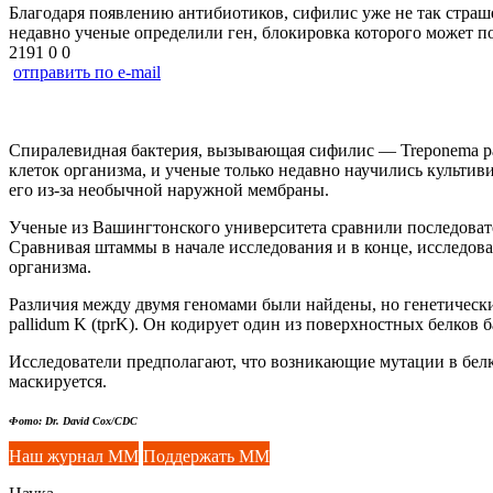
Благодаря появлению антибиотиков, сифилис уже не так страшен
недавно ученые определили ген, блокировка которого может п
2191
0
0
отправить по e-mail
Спиралевидная бактерия, вызывающая сифилис — Treponema pal
клеток организма, и ученые только недавно научились культив
его
из-за
необычной наружной мембраны.
Ученые из Вашингтонского университета сравнили последовате
Сравнивая штаммы в начале исследования и в конце, исследова
организма.
Различия между двумя геномами были найдены, но генетическ
pallidum K (tprK). Он кодирует один из поверхностных белков 
Исследователи предполагают, что возникающие мутации в белка
маскируется.
Фото: Dr. David Cox/CDC
Наш журнал ММ
Поддержать ММ