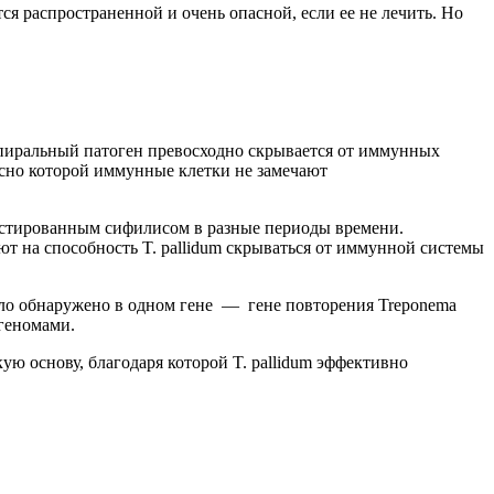
ся распространенной и очень опасной, если ее не лечить. Но
спиральный патоген превосходно скрывается от иммунных
ласно которой иммунные клетки не замечают
ностированным сифилисом в разные периоды времени.
ют на способность T. pallidum скрываться от иммунной системы
ыло обнаружено в одном гене — гене повторения Treponema
 геномами.
ую основу, благодаря которой T. pallidum эффективно