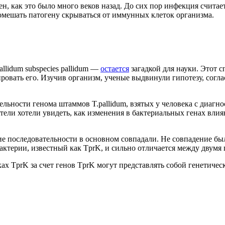
, как это было много веков назад. До сих пор инфекция считает
омешать патогену скрываться от иммунных клеток организма.
lidum subspecies pallidum —
остается
загадкой для науки. Этот 
ировать его. Изучив организм, ученые выдвинули гипотезу, сог
льности генома штаммов T.pallidum, взятых у человека с диаг
тели хотели увидеть, как изменения в бактериальных генах влия
ие последовательности в основном совпадали. Не совпадение б
бактерии, известный как TprK, и сильно отличается между двумя
х TprK за счет генов TprK могут представлять собой генетическ