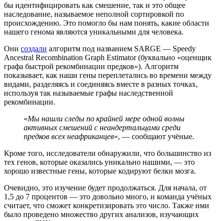
бы идентифицировать как смешение, так и это общее
наследование, называемое неполной сортировкой по
происхождению. Это помогло бы нам понять, какие области
нашего генома являются уникальными для человека.
Они
создали
алгоритм под названием SARGE — Speedy
Ancestral Recombination Graph Estimator (буквально «оценщик
графа быстрой рекомбинации предков»). Алгоритм
показывает, как наши гены переплетались во времени между
видами, разделяясь и соединяясь вместе в разных точках,
используя так называемые графы наследственной
рекомбинации.
«
Мы нашли следы по крайней мере одной волны
активных смешений с неандертальцами среди
предков всех неафриканцев
», — сообщают учёные.
Кроме того, исследователи обнаружили, что большинство из
тех генов, которые оказались уникально нашими, — это
хорошо известные гены, которые кодируют белки мозга.
Очевидно, это изучение будет продолжаться. Для начала, от
1,5 до 7 процентов — это довольно много, и команда учёных
считает, что сможет конкретизировать это число. Также ими
было проведено множество других анализов, изучающих