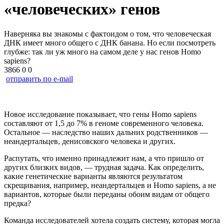
«человеческих» генов
Наверняка вы знакомы с фактоидом о том, что человеческая
ДНК имеет много общего с ДНК банана. Но если посмотреть
глубже: так ли уж много на самом деле у нас генов Homo
sapiens?
3866
0
0
отправить по e-mail
Новое исследование показывает, что гены Homo sapiens
составляют от 1,5 до 7% в геноме современного человека.
Остальное — наследство наших дальних родственников —
неандертальцев, денисовского человека и других.
Распутать, что именно принадлежит нам, а что пришло от
других близких видов, — трудная задача. Как определить,
какие генетические варианты являются результатом
скрещивания, например, неандертальцев и Homo sapiens, а не
вариантов, которые были переданы обоим видам от общего
предка?
Команда исследователей хотела создать систему, которая могла