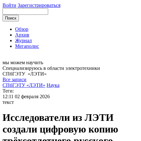
Войти
Зарегистрироваться
Обзор
Архив
Журнал
Мегаполис
мы можем
научить
Специализируюсь в области электротехники
СПбГЭТУ
«ЛЭТИ»
Все записи
СПбГЭТУ «ЛЭТИ»
Наука
Теги:
12:11
02 февраля 2026
текст
Исследователи из ЛЭТИ
создали цифровую копию
трёхсотлетнего русского