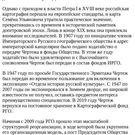
Однако с приходом к власти Петра I в XVIII веке российская
картография перешла на европейские стандарты, и карта
Семёна Ульяновича утратила практическое значение,
превратившись со временем в исторический памятник
допетровской эпохи. Лишь в конце XIX века она привлекла
внимание исследователей. В 1907 году по инициативе членов
Императорского Русского географического общества в адрес
императорской канцелярии было подано ходатайство о
передаче Чертежа в фонды Общества. В этом же году
ходатайство было удовлетворено и с Высочайшего
соизволения Чертеж был передан в состав фондов ИРГО.
В 1947 году по просьбе Государственного Эрмитажа Чертеж
был передан во временное пользование для включения в
экспозицию «Отдела истории русской культуры». С 1947 по
2007 годы он экспонировался в Зимнем дворце, но широкой
известности не получил, оставаясь предметом интереса
преимущественно специалистов. В 2019 году Чертеж
вернулся на постоянное хранение в Картографический фонд
РГО.
Начиная с 2009 года РГО прошло этап масштабной
структурной реорганизации, в ходе которой была укрупнена
его организационная модель, а пост Председателя Общества