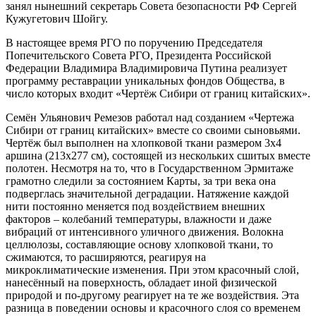
занял нынешний секретарь Совета безопасности РФ Сергей
Кужугетович Шойгу.
В настоящее время РГО по поручению Председателя
Попечительского Совета РГО, Президента Российской
Федерации Владимира Владимировича Путина реализует
программу реставрации уникальных фондов Общества, в
число которых входит «Чертёж Сибири от границ китайских».
Семён Ульянович Ремезов работал над созданием «Чертежа
Сибири от границ китайских» вместе со своими сыновьями.
Чертёж был выполнен на хлопковой ткани размером 3х4
аршина (213х277 см), состоящей из нескольких сшитых вместе
полотен. Несмотря на то, что в Государственном Эрмитаже
грамотно следили за состоянием Карты, за три века она
подверглась значительной деградации. Натяжение каждой
нити постоянно меняется под воздействием внешних
факторов – колебаний температуры, влажности и даже
вибраций от интенсивного уличного движения. Волокна
целлюлозы, составляющие основу хлопковой ткани, то
сжимаются, то расширяются, реагируя на
микроклиматические изменения. При этом красочный слой,
нанесённый на поверхность, обладает иной физической
природой и по-другому реагирует на те же воздействия. Эта
разница в поведении основы и красочного слоя со временем