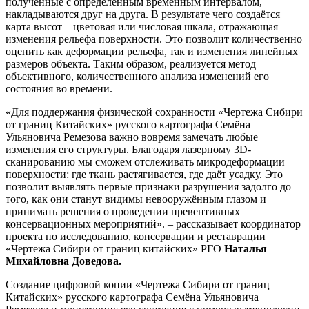
полученные с определённым временным интервалом,
накладываются друг на друга. В результате чего создаётся
карта высот – цветовая или числовая шкала, отражающая
изменения рельефа поверхности. Это позволит количественно
оценить как деформации рельефа, так и изменения линейных
размеров объекта. Таким образом, реализуется метод
объективного, количественного анализа изменений его
состояния во времени.
«Для поддержания физической сохранности «Чертежа Сибири
от границ Китайских» русского картографа Семёна
Ульяновича Ремезова важно вовремя замечать любые
изменения его структуры. Благодаря лазерному 3D-
сканированию мы сможем отслеживать микродеформации
поверхности: где ткань растягивается, где даёт усадку. Это
позволит выявлять первые признаки разрушения задолго до
того, как они станут видимы невооружённым глазом и
принимать решения о проведении превентивных
консервационных мероприятий». – рассказывает координатор
проекта по исследованию, консервации и реставрации
«Чертежа Сибири от границ китайских» РГО
Наталья
Михайловна Доведова.
Создание цифровой копии «Чертежа Сибири от границ
Китайских» русского картографа Семёна Ульяновича