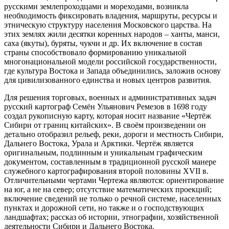
русскими землепроходцами и мореходами, возникла
необходимость фиксировать владения, маршруты, ресурсы и
этническую структуру населения Московского царства. На
этих землях жили десятки коренных народов – ханты, манси,
саха (якуты), буряты, чукчи и др. Их включение в состав
страны способствовало формированию уникальной
многонациональной модели российской государственности,
где культура Востока и Запада объединились, заложив основу
для цивилизованного единства и новых центров развития.
Для решения торговых, военных и административных задач
русский картограф Семён Ульянович Ремезов в 1698 году
создал рукописную карту, которая носит название «Чертёж
Сибири от границ китайских». В своём произведении он
детально отобразил рельеф, реки, дороги и местность Сибири,
Дальнего Востока, Урала и Арктики. Чертёж является
оригинальным, подлинным и уникальным графическим
документом, составленным в традиционной русской манере
служебного картографирования второй половины XVII в.
Отличительными чертами Чертежа являются: ориентирование
на юг, а не на север; отсутствие математических проекций;
включение сведений не только о речной системе, населенных
пунктах и дорожной сети, но также и о господствующих
ландшафтах; рассказ об истории, этнографии, хозяйственной
деятельности Сибири и Дальнего Востока.