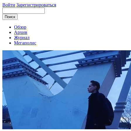
Войти
Зарегистрироваться
Обзор
Архив
Журнал
Мегаполис