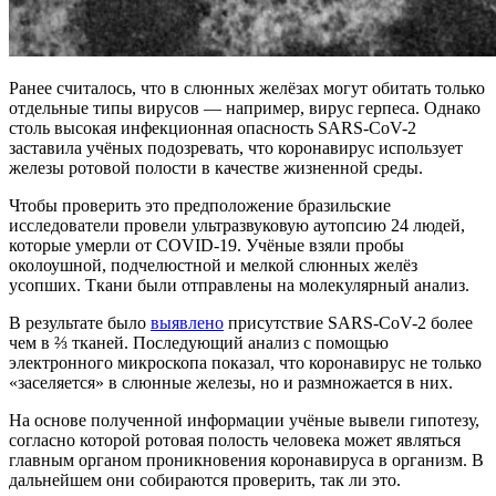
Ранее считалось, что в слюнных желёзах могут обитать только
отдельные типы вирусов — например, вирус герпеса. Однако
столь высокая инфекционная опасность SARS-CoV-2
заставила учёных подозревать, что коронавирус использует
железы ротовой полости в качестве жизненной среды.
Чтобы проверить это предположение бразильские
исследователи провели ультразвуковую аутопсию 24 людей,
которые умерли от COVID-19. Учёные взяли пробы
околоушной, подчелюстной и мелкой слюнных желёз
усопших. Ткани были отправлены на молекулярный анализ.
В результате было
выявлено
присутствие SARS-CoV-2 более
чем в ⅔ тканей. Последующий анализ с помощью
электронного микроскопа показал, что коронавирус не только
«заселяется» в слюнные железы, но и размножается в них.
На основе полученной информации учёные вывели гипотезу,
согласно которой ротовая полость человека может являться
главным органом проникновения коронавируса в организм. В
дальнейшем они собираются проверить, так ли это.