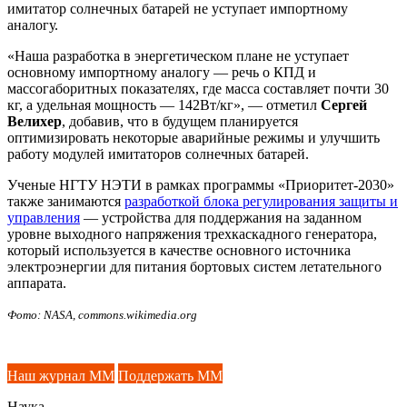
имитатор солнечных батарей не уступает импортному
аналогу.
«Наша разработка в энергетическом плане не уступает
основному импортному аналогу — речь о КПД и
массогаборитных показателях, где масса составляет почти 30
кг, а удельная мощность — 142Вт/кг», — отметил
Сергей
Велихер
, добавив, что в будущем планируется
оптимизировать некоторые аварийные режимы и улучшить
работу модулей имитаторов солнечных батарей.
Ученые НГТУ НЭТИ в рамках программы «Приоритет-2030»
также занимаются
разработкой блока регулирования защиты и
управления
— устройства для поддержания на заданном
уровне выходного напряжения трехкаскадного генератора,
который используется в качестве основного источника
электроэнергии для питания бортовых систем летательного
аппарата.
Фото: NASA, commons.wikimedia.org
Наш журнал ММ
Поддержать ММ
Наука