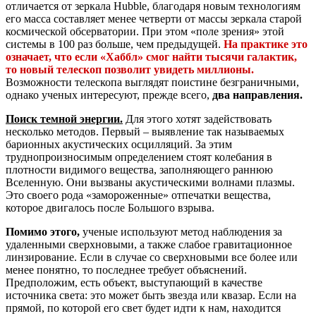
отличается от зеркала Hubble, благодаря новым технологиям
его масса составляет менее четверти от массы зеркала старой
космической обсерватории. При этом «поле зрения» этой
системы в 100 раз больше, чем предыдущей.
На практике это
означает, что если «Хаббл» смог найти тысячи галактик,
то новый телескоп позволит увидеть миллионы.
Возможности телескопа выглядят поистине безграничными,
однако ученых интересуют, прежде всего,
два направления.
Поиск темной энергии.
Для этого хотят задействовать
несколько методов. Первый – выявление так называемых
барионных акустических осцилляций. За этим
труднопроизносимым определением стоят колебания в
плотности видимого вещества, заполняющего раннюю
Вселенную. Они вызваны акустическими волнами плазмы.
Это своего рода «замороженные» отпечатки вещества,
которое двигалось после Большого взрыва.
Помимо этого,
ученые используют метод наблюдения за
удаленными сверхновыми, а также слабое гравитационное
линзирование. Если в случае со сверхновыми все более или
менее понятно, то последнее требует объяснений.
Предположим, есть объект, выступающий в качестве
источника света: это может быть звезда или квазар. Если на
прямой, по которой его свет будет идти к нам, находится