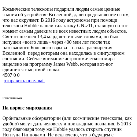
Космические телескопы подарили людям самые ценные
знания об устройстве Вселенной, дали представление о том,
что нас окружает. В 2016 году астрономы при помощи
телескопа Hubble нашли галактику GN-z11, ставшую на тот
момент самым далеким из всех известных людям объектов.
Свет от нее шел 13,4 млрд лет: иными словами, он был
испущен «всего лишь» через 400 млн лет после так
называемого Большого взрыва – начала расширения
Вселенной, перед которым она находилась в сингулярном
состоянии. Сейчас внимание астрономического мира
нацелено на программу James Webb, которая вот-вот
сдвинется с мертвой точки.
4507
0
0
отправить по e-mail
sciencemint.com
На пороге мироздания
Орбитальные обсерватории (или космические телескопы, как
удобно) могут дать человеку и прикладные познания. В 2013
году благодаря тому же Hubble удалось открыть спутник
Нептуна Гиппокамп. Не исключено, что в будущем с