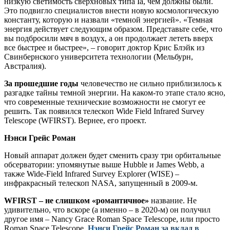
низкую светимость сверхновых типа Ia, чем должны были.
Это подвигло специалистов внести новую космологическую
константу, которую и назвали «темной энергией». «Темная
энергия действует следующим образом. Представьте себе, что
вы подбросили мяч в воздух, а он продолжает лететь вверх
все быстрее и быстрее», – говорит доктор Крис Блэйк из
Свинбернского университета технологии (Мельбурн,
Австралия).
За прошедшие годы
человечество не сильно приблизилось к
разгадке тайны темной энергии. На каком-то этапе стало ясно,
что современные технические возможности не смогут ее
решить. Так появился телескоп Wide Field Infrared Survey
Telescope (WFIRST). Вернее, его проект.
Нэнси Грейс Роман
Новый аппарат должен будет сменить сразу три орбитальные
обсерватории: упомянутые выше Hubble и James Webb, а
также Wide-Field Infrared Survey Explorer (WISE) –
инфракрасный телескоп NASA, запущенный в 2009-м.
WFIRST – не слишком «романтичное»
название. Не
удивительно, что вскоре (а именно – в 2020-м) он получил
другое имя – Nancy Grace Roman Space Telescope, или просто
Roman Space Telescope.
Нэнси Грейс Роман за вклад в