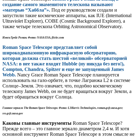
создание самого знаменитого телескопа называют
«матерью “Хаббла”».
‎Под ее руководством создали и
запустили такие космические аппараты, как IUE (International
Ultraviolet Explorer), COBE (Cosmic Background Explorer), а
также четыре телескопа Orbiting Astronomical Observatory.
Нэнси Грейс Роман. Фото: NASA/ESA, flickr.com
Roman Space Telescope представляет собой
широкодиапазонную инфракрасную обсерваторию,
которая должна стать шестой «великой» обсерваторией
NASA: в нее также входят Hubble (ну никуда без него!),
Compton, Chandra, Spitzer и еще не запущенный James
Webb.
Nancy Grace Roman Space Telescope планируется
использовать на гало-орбите, в точке Лагранжа L2 в системе
Солнце–Земля. Это означает, что, подобно космическому
телескопу James Webb, он не будет вращаться вокруг Земли, а
будет обращаться вокруг Солнца.
Главное зеркало The Roman Space Telescope. Фото: L3Harris Technologies, roman.gsfc.nasa.gov;
svs.gsfc.nasa.gov
Каковы главные инструменты
Roman Space Telescope?
Прежде всего – это главное зеркало диаметром 2,4 м. И хотя
основной инструмент Roman Space Telescope в этом смысле не