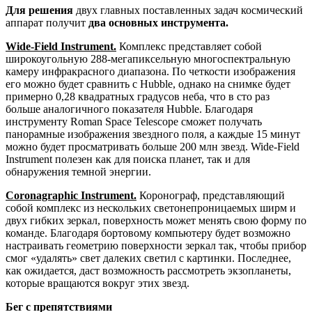
Для решения
двух главных поставленных задач космический
аппарат получит
два основных инструмента.
Wide-Field Instrument.
Комплекс представляет собой
широкоугольную 288-мегапиксельную многоспектральную
камеру инфракрасного диапазона. По четкости изображения
его можно будет сравнить с Hubble, однако на снимке будет
примерно 0,28 квадратных градусов неба, что в сто раз
больше аналогичного показателя Hubble. Благодаря
инструменту Roman Space Telescope сможет получать
панорамные изображения звездного поля, а каждые 15 минут
можно будет просматривать больше 200 млн звезд. Wide-Field
Instrument полезен как для поиска планет, так и для
обнаружения темной энергии.
Coronagraphic Instrument.
Коронограф, представляющий
собой комплекс из нескольких светонепроницаемых ширм и
двух гибких зеркал, поверхность может менять свою форму по
команде. Благодаря бортовому компьютеру будет возможно
настраивать геометрию поверхности зеркал так, чтобы прибор
смог «удалять» свет далеких светил с картинки. Последнее,
как ожидается, даст возможность рассмотреть экзопланеты,
которые вращаются вокруг этих звезд.
Бег с препятствиями