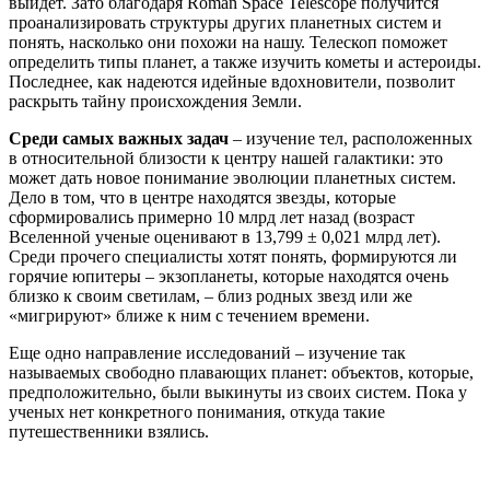
выйдет. Зато благодаря Roman Space Telescope получится
проанализировать структуры других планетных систем и
понять, насколько они похожи на нашу. Телескоп поможет
определить типы планет, а также изучить кометы и астероиды.
Последнее, как надеются идейные вдохновители, позволит
раскрыть тайну происхождения Земли.
Среди самых важных задач
– изучение тел, расположенных
в относительной близости к центру нашей галактики: это
может дать новое понимание эволюции планетных систем.
Дело в том, что в центре находятся звезды, которые
сформировались примерно 10 млрд лет назад (возраст
Вселенной ученые оценивают в 13,799 ± 0,021 млрд лет).
Среди прочего специалисты хотят понять, формируются ли
горячие юпитеры – экзопланеты, которые находятся очень
близко к своим светилам, – близ родных звезд или же
«мигрируют» ближе к ним с течением времени.
Еще одно направление исследований – изучение так
называемых свободно плавающих планет: объектов, которые,
предположительно, были выкинуты из своих систем. Пока у
ученых нет конкретного понимания, откуда такие
путешественники взялись.