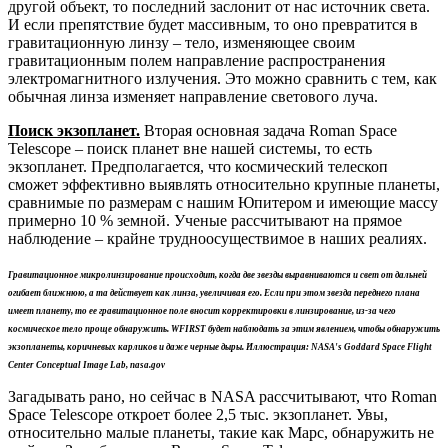
другой объект, то последний заслонит от нас источник света.
И если препятствие будет массивным, то оно превратится в
гравитационную линзу – тело, изменяющее своим
гравитационным полем направление распространения
электромагнитного излучения. Это можно сравнить с тем, как
обычная линза изменяет направление светового луча.
Поиск экзопланет.
Вторая основная задача Roman Space
Telescope – поиск планет вне нашей системы, то есть
экзопланет.
Предполагается, что космический телескоп
сможет эффективно выявлять относительно крупные планеты,
сравнимые по размерам с нашим Юпитером и имеющие массу
примерно 10 % земной. Ученые рассчитывают на прямое
наблюдение – крайне трудноосуществимое в наших реалиях.
Гравитационное микролинзирование происходит, когда две звезды выравниваются и свет от дальней
огибает ближнюю, а та действует как линза, увеличивая его. Если при этом звезда переднего плана
имеет планету, то ее гравитационное поле вносит корректировки в линзирование, из-за чего
космическое тело проще обнаружить. WFIRST будет наблюдать за этим явлением, чтобы обнаружить
экзопланеты, коричневых карликов и даже черные дыры. Иллюстрация: NASA's Goddard Space Flight
Center Conceptual Image Lab, nasa.gov
Загадывать рано, но сейчас в NASA рассчитывают, что Roman
Space Telescope откроет более 2,5 тыс. экзопланет. Увы,
относительно малые планеты, такие как Марс, обнаружить не