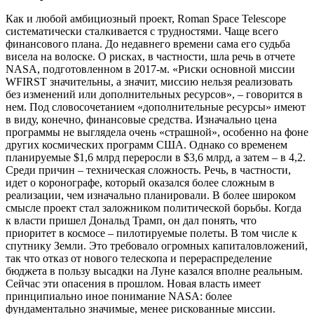
Как и любой амбициозный проект, Roman Space Telescope
систематически сталкивается с трудностями. Чаще всего
финансового плана. До недавнего времени сама его судьба
висела на волоске. О рисках, в частности, шла речь в отчете
NASA, подготовленном в 2017-м. «Риски основной миссии
WFIRST значительны, а значит, миссию нельзя реализовать
без изменений или дополнительных ресурсов», – говорится в
нем. Под словосочетанием «дополнительные ресурсы» имеют
в виду, конечно, финансовые средства. Изначально цена
программы не выглядела очень «страшной», особенно на фоне
других космических программ США. Однако со временем
планируемые $1,6 млрд переросли в $3,6 млрд, а затем – в 4,2.
Среди причин – техническая сложность. Речь, в частности,
идет о коронографе, который оказался более сложным в
реализации, чем изначально планировали. В более широком
смысле проект стал заложником политической борьбы. Когда
к власти пришел Дональд Трамп, он дал понять, что
приоритет в космосе – пилотируемые полеты. В том числе к
спутнику Земли. Это требовало огромных капиталовложений,
так что отказ от нового телескопа и перераспределение
бюджета в пользу высадки на Луне казался вполне реальным.
Сейчас эти опасения в прошлом. Новая власть имеет
принципиально иное понимание NASA: более
фундаментально значимые, менее рискованные миссии.