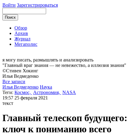
Войти
Зарегистрироваться
Обзор
Архив
Журнал
Мегаполис
я могу
писать, размышлять и анализировать
"Главный враг знания — не невежество, а иллюзия знания"
©Стивен Хокинг
Илья
Ведмеденко
Все записи
Илья Ведмеденко
Наука
Теги:
Космос,
Астрономия,
NASA
19:57
25 февраля 2021
текст
Главный телескоп будущего:
ключ к пониманию всего