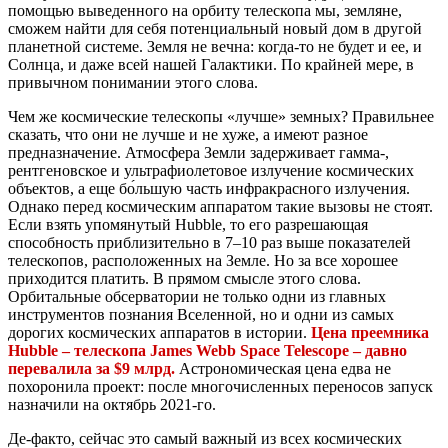
помощью выведенного на орбиту телескопа мы, земляне,
сможем найти для себя потенциальный новый дом в другой
планетной системе. Земля не вечна: когда-то не будет и ее, и
Солнца, и даже всей нашей Галактики. По крайней мере, в
привычном понимании этого слова.
Чем же космические телескопы «лучше» земных? Правильнее
сказать, что они не лучше и не хуже, а имеют разное
предназначение. Атмосфера Земли задерживает гамма-,
рентгеновское и ультрафиолетовое излучение космических
объектов, а еще бо́льшую часть инфракрасного излучения.
Однако перед космическим аппаратом такие вызовы не стоят.
Если взять упомянутый Hubble, то его разрешающая
способность приблизительно в 7–10 раз выше показателей
телескопов, расположенных на Земле. Но за все хорошее
приходится платить. В прямом смысле этого слова.
Орбитальные обсерватории не только одни из главных
инструментов познания Вселенной, но и одни из самых
дорогих космических аппаратов в истории.
Цена преемника
Hubble – телескопа James Webb Space Telescope – давно
перевалила за $9 млрд.
Астрономическая цена едва не
похоронила проект: после многочисленных переносов запуск
назначили на октябрь 2021-го.
Де-факто, сейчас это самый важный из всех космических