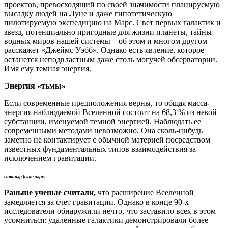
проектов, превосходящий по своей значимости планируемую
высадку людей на Луне и даже гипотетическую
пилотируемую экспедицию на Марс. Свет первых галактик и
звезд, потенциально пригодные для жизни планеты, тайны
водных миров нашей системы – об этом и многом другом
расскажет «Джеймс Уэбб». Однако есть явление, которое
останется неподвластным даже столь могучей обсерватории.
Имя ему темная энергия.
Энергия «тьмы»
Если современные предположения верны, то общая масса-
энергия наблюдаемой Вселенной состоит на 68,3 % из некой
субстанции, именуемой темной энергией. Наблюдать ее
современными методами невозможно. Она сколь-нибудь
заметно не контактирует с обычной материей посредством
известных фундаментальных типов взаимодействия за
исключением гравитации.
roman.gsfc.nasa.gov
Раньше ученые считали,
что расширение Вселенной
замедляется за счет гравитации. Однако в конце 90-х
исследователи обнаружили нечто, что заставило всех в этом
усомниться: удаленные галактики демонстрировали более