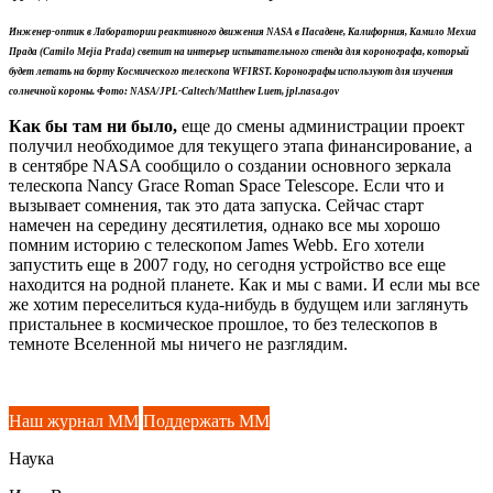
Инженер-оптик в Лаборатории реактивного движения NASA в Пасадене, Калифорния, Камило Мехиа
Прада (Camilo Mejia Prada) светит на интерьер испытательного стенда для коронографа, который
будет летать на борту Космического телескопа WFIRST. Коронографы используют для изучения
солнечной короны. Фото: NASA/JPL-Caltech/Matthew Luem, jpl.nasa.gov
Как бы там ни было,
еще до смены администрации проект
получил необходимое для текущего этапа финансирование, а
в сентябре NASA сообщило о создании основного зеркала
телескопа Nancy Grace Roman Space Telescope. Если что и
вызывает сомнения, так это дата запуска. Сейчас старт
намечен на середину десятилетия, однако все мы хорошо
помним историю с телескопом James Webb. Его хотели
запустить еще в 2007 году, но сегодня устройство все еще
находится на родной планете. Как и мы с вами. И если мы все
же хотим переселиться куда-нибудь в будущем или заглянуть
пристальнее в космическое прошлое, то без телескопов в
темноте Вселенной мы ничего не разглядим.
Наш журнал ММ
Поддержать ММ
Наука