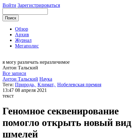
Войти
Зарегистрироваться
Обзор
Архив
Журнал
Мегаполис
я могу
различать неразличимое
Антон
Тальский
Все записи
Антон Тальский
Наука
Теги:
Природа,
Климат,
Нобелевская премия
13:47
08 апреля 2021
текст
Геномное секвенирование
помогло открыть новый вид
шмелей