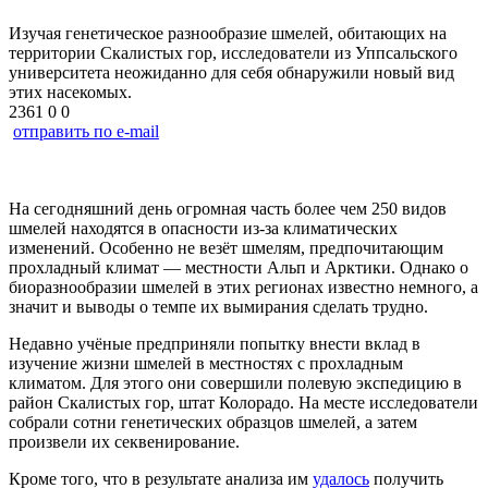
Изучая генетическое разнообразие шмелей, обитающих на
территории Скалистых гор, исследователи из Уппсальского
университета неожиданно для себя обнаружили новый вид
этих насекомых.
2361
0
0
отправить по e-mail
На сегодняшний день огромная часть более чем 250 видов
шмелей находятся в опасности из-за климатических
изменений. Особенно не везёт шмелям, предпочитающим
прохладный климат — местности Альп и Арктики. Однако о
биоразнообразии шмелей в этих регионах известно немного, а
значит и выводы о темпе их вымирания сделать трудно.
Недавно учёные предприняли попытку внести вклад в
изучение жизни шмелей в местностях с прохладным
климатом. Для этого они совершили полевую экспедицию в
район Скалистых гор, штат Колорадо. На месте исследователи
собрали сотни генетических образцов шмелей, а затем
произвели их секвенирование.
Кроме того, что в результате анализа им
удалось
получить