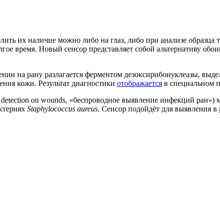
ть их наличие можно либо на глаз, либо при анализе образца т
лгое время. Новый сенсор представляет собой альтернативу обои
сении на рану разлагается ферментом дезоксирибонуклеазы, в
жения кожи. Результат диагностики
отображается
в специальном п
detection on wounds, «беспроводное выявление инфекций ран») мо
ктериях
Staphylococcus aureus
. Сенсор подойдёт для выявления в