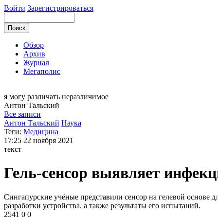
Войти
Зарегистрироваться
Обзор
Архив
Журнал
Мегаполис
я могу
различать неразличимое
Антон
Тальский
Все записи
Антон Тальский
Наука
Теги:
Медицина
17:25
22 ноября 2021
текст
Гель-сенсор выявляет инфекц
Сингапурские учёные представили сенсор на гелевой основе д
разработки устройства, а также результаты его испытаний.
2541
0
0