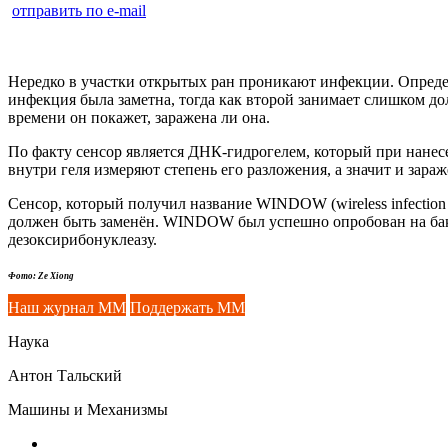
отправить по e-mail
Нередко в участки открытых ран проникают инфекции. Определи
инфекция была заметна, тогда как второй занимает слишком до
времени он покажет, заражена ли она.
По факту сенсор является ДНК-гидрогелем, который при нане
внутри геля измеряют степень его разложения, а значит и зара
Сенсор, который получил название WINDOW (wireless infection 
должен быть заменён. WINDOW был успешно опробован на ба
дезоксирибонуклеазу.
Фото: Ze Xiong
Наш журнал ММ
Поддержать ММ
Наука
Антон Тальский
Машины и Механизмы