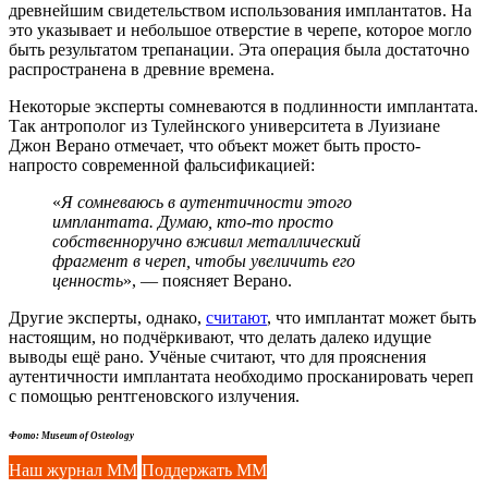
древнейшим свидетельством использования имплантатов. На
это указывает и небольшое отверстие в черепе, которое могло
быть результатом трепанации. Эта операция была достаточно
распространена в древние времена.
Некоторые эксперты сомневаются в подлинности имплантата.
Так антрополог из Тулейнского университета в Луизиане
Джон Верано отмечает, что объект может быть просто-
напросто современной фальсификацией:
«
Я сомневаюсь в аутентичности этого
имплантата. Думаю, кто-то просто
собственноручно вживил металлический
фрагмент в череп, чтобы увеличить его
ценность
», — поясняет Верано.
Другие эксперты, однако,
считают
, что имплантат может быть
настоящим, но подчёркивают, что делать далеко идущие
выводы ещё рано. Учёные считают, что для прояснения
аутентичности имплантата необходимо просканировать череп
с помощью рентгеновского излучения.
Фото: Museum of Osteology
Наш журнал ММ
Поддержать ММ