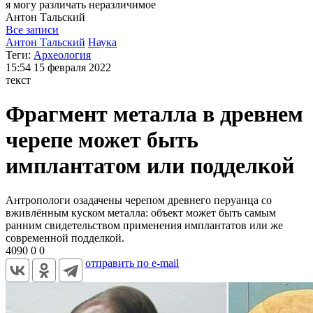
я могу
различать неразличимое
Антон
Тальский
Все записи
Антон Тальский
Наука
Теги:
Археология
15:54
15 февраля 2022
текст
Фрагмент металла в древнем
черепе может быть
имплантатом или подделкой
Антропологи озадачены черепом древнего перуанца со
вживлённым куском металла: объект может быть самым
ранним свидетельством применения имплантатов или же
современной подделкой.
4090
0
0
отправить по e-mail