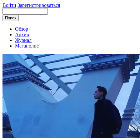
Войти
Зарегистрироваться
Обзор
Архив
Журнал
Мегаполис