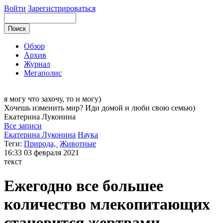
Войти
Зарегистрироваться
Обзор
Архив
Журнал
Мегаполис
я могу
что захочу, то и могу)
Хочешь изменить мир? Иди домой и люби свою семью)
Екатерина
Луконина
Все записи
Екатерина Луконина
Наука
Теги:
Природа,
Животные
16:33
03 февраля 2021
текст
Ежегодно все большее
количество млекопитающих
становится жертвами