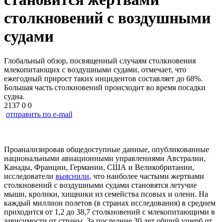
столкновений с воздушными
судами
Глобальный обзор, посвященный случаям столкновения
млекопитающих с воздушными судами, отмечает, что
ежегодный прирост таких инцидентов составляет до 68%.
Большая часть столкновений происходит во время посадки
судна.
2137
0
0
отправить по e-mail
Проанализировав общедоступные данные, опубликованные
национальными авиационными управлениями Австралии,
Канады, Франции, Германии, США и Великобритании,
исследователи
выяснили
, что наиболее частыми жертвами
столкновений с воздушными судами становятся летучие
мыши, кролики, хищники из семейства псовых и олени. На
каждый миллион полетов (в странах исследования) в среднем
приходится от 1,2 до 38,7 столкновений с млекопитающими в
зависимости от страны. За последние 30 лет общий ущерб от