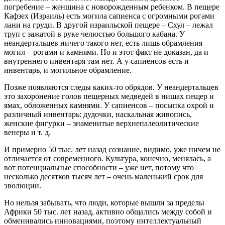
погребение – женщина с новорожденным ребенком. В пещере
Кафзех (Израиль) есть могила сапиенса с огромными рогами
лани на груди. В другой израильской пещере – Схул – лежал
труп с зажатой в руке челюстью большого кабана. У
неандертальцев ничего такого нет, есть лишь обрамления
могил – рогами и камнями. Но и этот факт не доказан, да и
внутреннего инвентаря там нет. А у сапиенсов есть и
инвентарь, и могильное обрамление.
Позже появляются следы каких-то обрядов. У неандертальцев
это захоронение голов пещерных медведей в нишах пещер и
ямах, обложенных камнями. У сапиенсов – посыпка охрой и
различный инвентарь: дудочки, наскальная живопись,
женские фигурки – знаменитые верхнепалеолитические
венеры и т. д.
И примерно 50 тыс. лет назад сознание, видимо, уже ничем не
отличается от современного. Культура, конечно, менялась, а
вот потенциальные способности – уже нет, потому что
несколько десятков тысяч лет – очень маленький срок для
эволюции.
Но нельзя забывать, что люди, которые вышли за пределы
Африки 50 тыс. лет назад, активно общались между собой и
обменивались инновациями, поэтому интеллектуальный