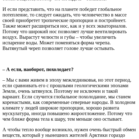
И если представить, что на планете победит глобальное
потепление, то следует ожидать, что человечество в массе
своей приобретет тропические пропорции и постройнеет.
Также может расшириться нос, как и у всех экваториалов.
Потому что широкий нос позволяет лучше вентилировать
воздух. Вырастут челюсти и губы – чтобы увеличить
испарение воды. Может поменяться форма черепа.
Вытянутый череп позволяет голове лучше остывать.
– А если, наоборот, похолодает?
– Мы с вами живем в эпоху межледниковья, но этот период,
если сравнивать его с прошлыми геологическими эпохами
Земли, очень затянулся. Поэтому не исключен и такой
вариант. Если случится глобальное похолодание, мы станем
коренастыми, как современные северные народы. В холодном
климате у людей широкие пропорции, хорошо развита
мускулатура, иногда повышено жироотложение. Потому что
чем ближе форма тела к шару, тем меньше оно остывает.
А чтобы тепло вообще возникло, нужен очень быстрый обмен
веществ, который у нынешних жителей Арктики гораздо