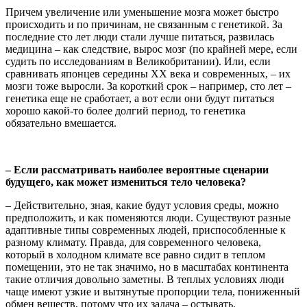
Причем увеличение или уменьшение мозга может быстро
происходить и по причинам, не связанным с генетикой. За
последние сто лет люди стали лучше питаться, развилась
медицина – как следствие, вырос мозг (по крайней мере, если
судить по исследованиям в Великобритании). Или, если
сравнивать японцев середины XX века и современных, – их
мозги тоже выросли. За короткий срок – например, сто лет –
генетика еще не сработает, а вот если они будут питаться
хорошо какой-то более долгий период, то генетика
обязательно вмешается.
– Если рассматривать наиболее вероятные сценарии
будущего, как может измениться тело человека?
– Действительно, зная, какие будут условия среды, можно
предположить, и как поменяются люди. Существуют разные
адаптивные типы современных людей, приспособленные к
разному климату. Правда, для современного человека,
который в холодном климате все равно сидит в теплом
помещении, это не так значимо, но в масштабах континента
такие отличия довольно заметны. В теплых условиях люди
чаще имеют узкие и вытянутые пропорции тела, пониженный
обмен веществ, потому что их задача – остывать.