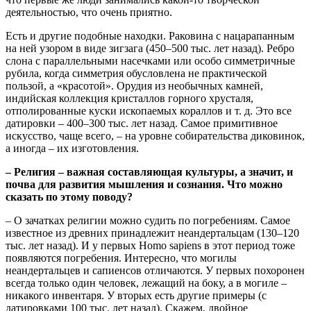
деятельностью, что очень приятно.
Есть и другие подобные находки. Раковина с нацарапанным
на ней узором в виде зигзага (450–500 тыс. лет назад). Ребро
слона с параллельными насечками или особо симметричные
рубила, когда симметрия обусловлена не практической
пользой, а «красотой». Орудия из необычных камней,
индийская коллекция кристаллов горного хрусталя,
отполированные куски ископаемых кораллов и т. д. Это все
датировки – 400–300 тыс. лет назад. Самое примитивное
искусство, чаще всего, – на уровне собирательства диковинок,
а иногда – их изготовления.
– Религия – важная составляющая культуры, а значит, и
почва для развития мышления и сознания. Что можно
сказать по этому поводу?
– О зачатках религии можно судить по погребениям. Самое
известное из древних принадлежит неандертальцам (130–120
тыс. лет назад). И у первых Homo sapiens в этот период тоже
появляются погребения. Интересно, что могилы
неандертальцев и сапиенсов отличаются. У первых похоронен
всегда только один человек, лежащий на боку, а в могиле –
никакого инвентаря. У вторых есть другие примеры (с
датировками 100 тыс. лет назад). Скажем, двойное