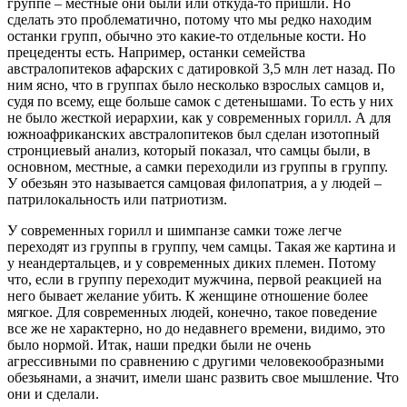
группе – местные они были или откуда-то пришли. Но
сделать это проблематично, потому что мы редко находим
останки групп, обычно это какие-то отдельные кости. Но
прецеденты есть. Например, останки семейства
австралопитеков афарских с датировкой 3,5 млн лет назад. По
ним ясно, что в группах было несколько взрослых самцов и,
судя по всему, еще больше самок с детенышами. То есть у них
не было жесткой иерархии, как у современных горилл. А для
южноафриканских австралопитеков был сделан изотопный
стронциевый анализ, который показал, что самцы были, в
основном, местные, а самки переходили из группы в группу.
У обезьян это называется самцовая филопатрия, а у людей –
патрилокальность или патриотизм.
У современных горилл и шимпанзе самки тоже легче
переходят из группы в группу, чем самцы. Такая же картина и
у неандертальцев, и у современных диких племен. Потому
что, если в группу переходит мужчина, первой реакцией на
него бывает желание убить. К женщине отношение более
мягкое. Для современных людей, конечно, такое поведение
все же не характерно, но до недавнего времени, видимо, это
было нормой. Итак, наши предки были не очень
агрессивными по сравнению с другими человекообразными
обезьянами, а значит, имели шанс развить свое мышление. Что
они и сделали.