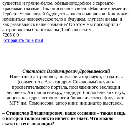
существо и грязно-белое, обезьяноподобное с серовато-
красными глазами. Так описывал в своей «Машине времени»
Герберт Уэллс людей будущего – элоев и морлоков. Как может
измениться человеческое тело в будущем, глупеем ли мы, и
как развивалось наше сознание? Об этом мы поговорили с
антропологом Станиславом Дробышевским.
7205
0
0
отправить по e-mail
Станислав Владимирович Дробышевский
Известный антрополог, популяризатор науки, создатель
(совместно с Александром Соколовым) научно-
просветительского портала, посвященного эволюции
человека, Антропогенез.ру, кандидат биологических наук,
доцент кафедры антропологии биологического факультета
МГУ им. Ломоносова, автор книг, инициатор выставок.
– Станислав Владимирович, наше сознание – такая вещь,
о которой толком никто ничего не знает. Что можно
сказать о его эволюции?