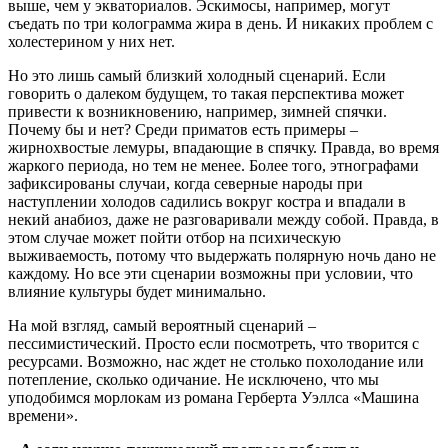
выше, чем у экваториалов. Эскимосы, например, могут
съедать по три колограмма жира в день. И никаких проблем с
холестерином у них нет.
Но это лишь самый близкий холодный сценарий. Если
говорить о далеком будущем, то такая перспектива может
привести к возникновению, например, зимней спячки.
Почему бы и нет? Среди приматов есть примеры –
жирнохвостые лемуры, впадающие в спячку. Правда, во время
жаркого периода, но тем не менее. Более того, этнографами
зафиксированы случаи, когда северные народы при
наступлении холодов садились вокруг костра и впадали в
некий анабиоз, даже не разговаривали между собой. Правда, в
этом случае может пойти отбор на психическую
выживаемость, потому что выдержать полярную ночь дано не
каждому. Но все эти сценарии возможны при условии, что
влияние культуры будет минимально.
На мой взгляд, самый вероятный сценарий –
пессимистический. Просто если посмотреть, что творится с
ресурсами. Возможно, нас ждет не столько похолодание или
потепление, сколько одичание. Не исключено, что мы
уподобимся морлокам из романа Герберта Уэллса «Машина
времени».