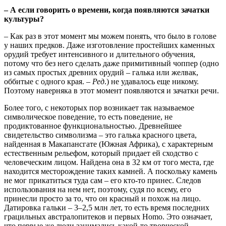
– А если говорить о времени, когда появляются зачатки
культуры?
– Как раз в этот момент мы можем понять, что было в голове
у наших предков. Даже изготовление простейших каменных
орудий требует интенсивного и длительного обучения,
потому что без него сделать даже примитивный чоппер (одно
из самых простых древних орудий – галька или желвак,
оббитые с одного края. –
Ред
.) не удавалось еще никому.
Поэтому наверняка в этот момент появляются и зачатки речи.
Более того, с некоторых пор возникает так называемое
символическое поведение, то есть поведение, не
продиктованное функциональностью. Древнейшее
свидетельство символизма – это галька красного цвета,
найденная в Макапансгате (Южная Африка), с характерным
естественным рельефом, который придает ей сходство с
человеческим лицом. Найдена она в 32 км от того места, где
находится месторождение таких камней. А поскольку камень
не мог прикатиться туда сам – его кто-то принес. Следов
использования на нем нет, поэтому, судя по всему, его
принесли просто за то, что он красный и похож на лицо.
Датировка гальки – 3–2,5 млн лет, то есть время последних
грацильных австралопитеков и первых Homo. Это означает,
что первые же люди занимались какой-то творческой