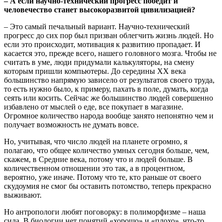
– А если научно-технический прогресс победит и
человечество станет высокоразвитой цивилизацией?
– Это самый печальный вариант. Научно-технический
прогресс до сих пор был призван облегчить жизнь людей. Но
если это происходит, мотивация к развитию пропадает. И
касается это, прежде всего, нашего головного мозга. Чтобы не
считать в уме, люди придумали калькуляторы, на смену
которым пришли компьютеры. До середины XX века
большинство напрямую зависело от результатов своего труда,
то есть нужно было, к примеру, пахать в поле, думать, когда
сеять или косить. Сейчас же большинство людей совершенно
избавлено от мыслей о еде, все покупает в магазине.
Огромное количество народа вообще занято непонятно чем и
получает возможность не думать вовсе.
Но, учитывая, что число людей на планете огромно, я
полагаю, что общее количество умных сегодня больше, чем,
скажем, в Средние века, потому что и людей больше. В
количественном отношении это так, а в процентном,
вероятно, уже иначе. Потому что те, кто раньше от своего
скудоумия не смог бы оставить потомство, теперь прекрасно
выживают.
Но антропологи любят поговорку: в полиморфизме – наша
сила. В биологии нет понятий «хорошо» и «плохо», что-то,