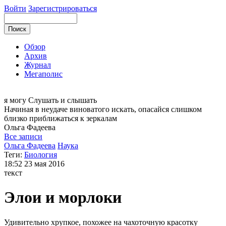
Войти
Зарегистрироваться
Обзор
Архив
Журнал
Мегаполис
я могу
Слушать и слышать
Начиная в неудаче виноватого искать, опасайся слишком
близко приближаться к зеркалам
Ольга
Фадеева
Все записи
Ольга Фадеева
Наука
Теги:
Биология
18:52
23 мая 2016
текст
Элои и морлоки
Удивительно хрупкое, похожее на чахоточную красотку