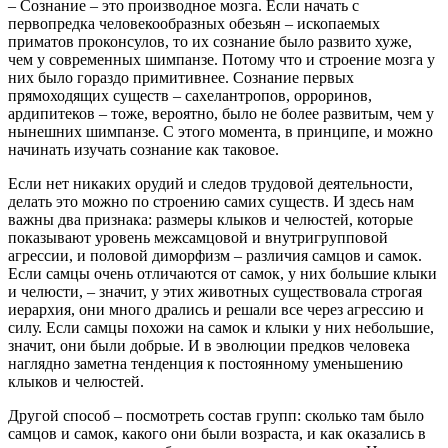
– Сознание – это производное мозга. Если начать с
первопредка человекообразных обезьян – ископаемых
приматов проконсулов, то их сознание было развито хуже,
чем у современных шимпанзе. Потому что и строение мозга у
них было гораздо примитивнее. Сознание первых
прямоходящих существ – сахелантропов, орроринов,
ардипитеков – тоже, вероятно, было не более развитым, чем у
нынешних шимпанзе. С этого момента, в принципе, и можно
начинать изучать сознание как таковое.
Если нет никаких орудий и следов трудовой деятельности,
делать это можно по строению самих существ. И здесь нам
важны два признака: размеры клыков и челюстей, которые
показывают уровень межсамцовой и внутригрупповой
агрессии, и половой диморфизм – различия самцов и самок.
Если самцы очень отличаются от самок, у них большие клыки
и челюсти, – значит, у этих животных существовала строгая
иерархия, они много дрались и решали все через агрессию и
силу. Если самцы похожи на самок и клыки у них небольшие,
значит, они были добрые. И в эволюции предков человека
наглядно заметна тенденция к постоянному уменьшению
клыков и челюстей.
Другой способ – посмотреть состав групп: сколько там было
самцов и самок, какого они были возраста, и как оказались в