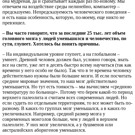
она мудреная, да и срабатывает каждый раз по-новому. Мы
отвечаем на воздействие среды нелинейно, компьютер –
предсказуемо. Непредсказуемость человеческого поведения –
и есть наша особенность, которую, по-моему, еще никто не
превзошел.
– Вы часто говорите, что за последние 25 тыс. лет объем
головного мозга у людей уменьшился и человечество, по
сути, глупеет. Хотелось бы понять причины.
– На индивидуальном уровне глупеет, а на глобальном –
умнеет. Древний человек должен был, условно говоря, знать
все на свете, уже лет в десять быстро всему научиться (так как
времени у него особо не было). Так что в те времена человеку
действительно нужны были большие мозги. И если посчитать
средние мировые значения, то наш мозг действительно
уменьшается. Но тут есть тонкость – мы вычисляем «среднюю
температуру по больнице». Потому что берем какой-то период
верхнего палеолита и считаем всех современных людей. Но
если судить по отдельным территориям, то все может быть по-
разному. В каких-то группах мозг уменьшался, а в каких-то
увеличивался. Например, средний размер мозга у
современных монголов больше, чем у людей в верхнем
палеолите. У них мозг увеличился, а у бушменов или
австралийских аборигенов уменьшился.