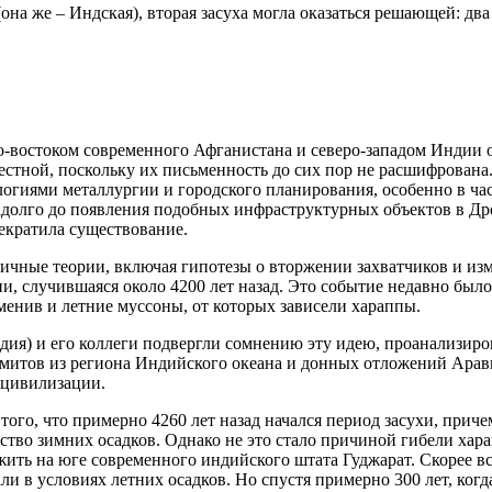
она же – Индская), вторая засуха могла оказаться решающей: дв
-востоком современного Афганистана и северо-западом Индии око
известной, поскольку их письменность до сих пор не расшифрова
ологиями металлургии и городского планирования, особенно в ч
долго до появления подобных инфраструктурных объектов в Дре
рекратила существование.
чные теории, включая гипотезы о вторжении захватчиков и изм
, случившаяся около 4200 лет назад. Это событие недавно было 
менив и летние муссоны, от которых зависели хараппы.
ия) и его коллеги подвергли сомнению эту идею, проанализиро
митов из региона Индийского океана и донных отложений Арави
 цивилизации.
того, что примерно 4260 лет назад начался период засухи, прич
ество зимних осадков. Однако не это стало причиной гибели хара
жить на юге современного индийского штата Гуджарат. Скорее в
ли в условиях летних осадков. Но спустя примерно 300 лет, когд