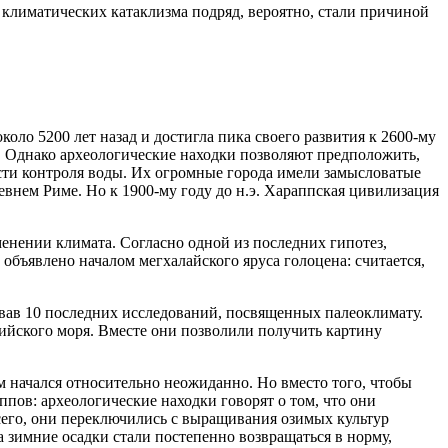
а климатических катаклизма подряд, вероятно, стали причиной
ло 5200 лет назад и достигла пика своего развития к 2600-му
на. Однако археологические находки позволяют предположить,
асти контроля воды. Их огромные города имели замысловатые
внем Риме. Но к 1900-му году до н.э. Хараппская цивилизация
енении климата. Согласно одной из последних гипотез,
объявлено началом мегхалайского яруса голоцена: считается,
вав 10 последних исследований, посвященных палеоклимату.
йского моря. Вместе они позволили получить картину
ем начался относительно неожиданно. Но вместо того, чтобы
ппов: археологические находки говорят о том, что они
сего, они переключились с выращивания озимых культур
а зимние осадки стали постепенно возвращаться в норму,