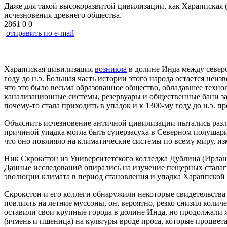
Даже для такой высокоразвитой цивилизации, как Хараппская (
исчезновения древнего общества.
2861
0
0
отправить по e-mail
Хараппская цивилизация
возникла
в долине Инда между северо
году до н.э. Большая часть истории этого народа остается не
что это было весьма образованное общество, обладавшее техн
канализационные системы, резервуары и общественные бани за
почему-то стала приходить в упадок и к 1300-му году до н.э. п
Объяснить исчезновение античной цивилизации пытались разли
причиной упадка могла быть суперзасуха в Северном полушарии
что оно повлияло на климатические системы по всему миру, из
Ник Скрокстон из Университетского колледжа Дублина (Ирланд
Данные исследований опирались на изучение пещерных сталаг
эволюции климата в период становления и упадка Хараппской
Скрокстон и его коллеги обнаружили некоторые свидетельства 
повлиять на летние муссоны, он, вероятно, резко снизил колич
оставили свои крупные города в долине Инда, но продолжали 
(ячмень и пшеница) на культуры вроде проса, которые процвета