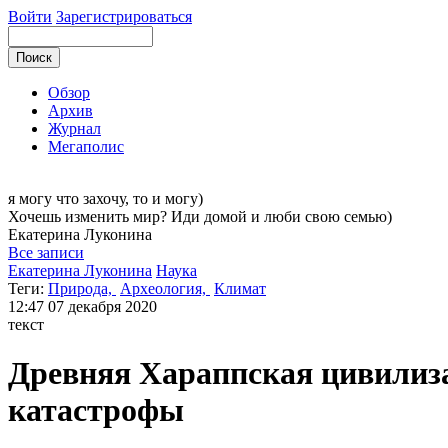
Войти
Зарегистрироваться
Обзор
Архив
Журнал
Мегаполис
я могу
что захочу, то и могу)
Хочешь изменить мир? Иди домой и люби свою семью)
Екатерина
Луконина
Все записи
Екатерина Луконина
Наука
Теги:
Природа,
Археология,
Климат
12:47
07 декабря 2020
текст
Древняя Хараппская цивилиза
катастрофы