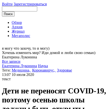
Войти
Зарегистрироваться
Обзор
Архив
Журнал
Мегаполис
я могу
что захочу, то и могу)
Хочешь изменить мир? Иди домой и люби свою семью)
Екатерина
Луконина
Все записи
Екатерина Луконина
Наука
Теги:
Медицина,
Коронавирус,
Здоровье
13:07
10 июля 2020
текст
Дети не переносят COVID-19,
поэтому осенью школы
должны быть открыты