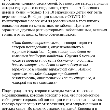
взрослыми членами своих семей. К такому же выводу пришли
авторы еще одного исследования, изучавшие заболевших
детей в Ухани, – только 1 из 10 зараженных детей мог быть
переносчиком. Во Франции мальчик с COVID-19
контактировал с более чем 80 ровесниками в трех школах,
однако ни один из контактных не заболел. При этом
заражение другими респираторными заболеваниями, включая
грипп, в этих школах было обычным делом.
«
Эти данные поразительны
, – говорит один из
авторов исследования, опубликованного в
журнале
Pediatrics
. –
Суть в том, что дети не
являются драйвером пандемии. Спустя 6 месяцев
после ее начала у нас есть достаточно данных,
доказывающих, что дети менее подвержены
заражению и меньше заражают сами. Именно
взрослые, не соблюдающие требований
безопасности, ответственны за ту ситуацию, в
которой мы все оказались
».
Подтверждают эту теорию и методы математического
моделирования, которые говорят о том, что повсеместное
соблюдение социальной дистанции и использование масок
гораздо лучше защитят от заражения, чем закрытие школ и
детских садов. Во многих странах Западной Европы и в