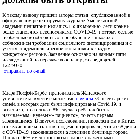
К такому выводу пришли авторы статьи, опубликованной в
официальном рецензируемом журнале Американской
академии педиатрии Pediatrics. По их мнению, дети крайне
редко становятся переносчиками COVID-19, поэтому осенью
необходимо возобновить очное обучение в школах с
соблюдением требований социального дистанцирования и с
учетом эпидемиологической обстановки в каждом
конкретном регионе. Заявление основано на данных пяти
исследований по передаче коронавируса среди детей.
12279
0
0
отправить по e-mail
Клара Посфэй-Барбе, преподаватель Женевского
университета, вместе с коллегами
изучила
39 швейцарских
семей, в которых дети были инфицированы Covid-19, и
выяснила, что только в 8% случаев ребенок был так
называемым «нулевым» пациентом, то есть первым
заразившимся. В другом исследовании, проведенном в Китае,
отслеживание контактов продемонстрировало, что из 68 детей
с COVID-19, находившихся на лечении в больнице города
Циндао, 96% имели контакты с ранее зараженными