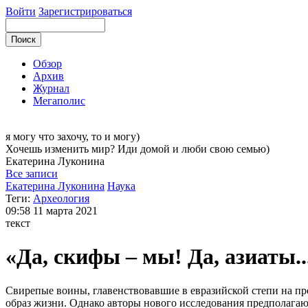
Войти
Зарегистрироваться
Обзор
Архив
Журнал
Мегаполис
я могу
что захочу, то и могу)
Хочешь изменить мир? Иди домой и люби свою семью)
Екатерина
Луконина
Все записи
Екатерина Луконина
Наука
Теги:
Археология
09:58
11 марта 2021
текст
«Да, скифы – мы! Да, азиаты.
Свирепые воины, главенствовавшие в евразийской степи на пр
образ жизни. Однако авторы нового исследования предполагают,