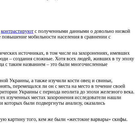
в
контрастируют
с полученными данными о довольно низкой
е повышение мобильности населения в сравнении с
гических источниках, в том числе на захоронениях, имевших
юди – создания сложные. Хотя всех людей, живших в ту эпоху
ода с таким названием – это были многочисленные
ной Украины, а также изучили кости овец и свиньи,
ять, перемещался ли он с места на место в течение своей
итории Украины с периода неолита до эпохи железного века.
сех изученных местах захоронения исследователи нашли
нки которых были подвергнуты анализу, оказались
ую картину того, кем же были «жестокие варвары» скифы.