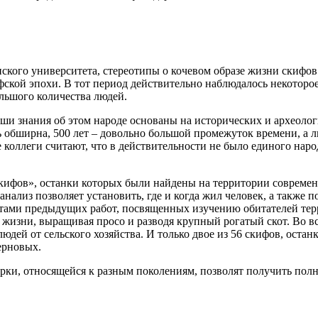
ского университета, стереотипы о кочевом образе жизни скифо
ской эпохи. В тот период действительно наблюдалось некоторо
льшого количества людей.
аши знания об этом народе основаны на исторических и археоло
ь обширна, 500 лет – довольно большой промежуток времени, а л
е коллеги считают, что в действительности не было единого нар
скифов», останки которых были найдены на территории современ
из позволяет установить, где и когда жил человек, а также пон
тами предыдущих работ, посвященных изучению обитателей терр
з жизни, выращивая просо и разводя крупный рогатый скот. Во в
людей от сельского хозяйства. И только двое из 56 скифов, оста
ерновых.
ки, относящейся к разным поколениям, позволят получить полн