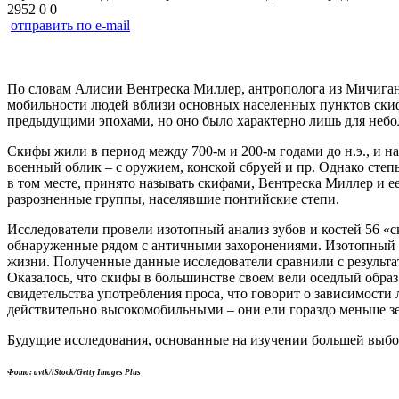
2952
0
0
отправить по e-mail
По словам Алисии Вентреска Миллер, антрополога из Мичиган
мобильности людей вблизи основных населенных пунктов скиф
предыдущими эпохами, но оно было характерно лишь для небо
Скифы жили в период между 700-м и 200-м годами до н.э., и н
военный облик – с оружием, конской сбруей и пр. Однако степ
в том месте, принято называть скифами, Вентреска Миллер и е
разрозненные группы, населявшие понтийские степи.
Исследователи провели изотопный анализ зубов и костей 56 «
обнаруженные рядом с античными захоронениями. Изотопный анал
жизни. Полученные данные исследователи сравнили с результа
Оказалось, что скифы в большинстве своем вели оседлый обра
свидетельства употребления проса, что говорит о зависимости 
действительно высокомобильными – они ели гораздо меньше з
Будущие исследования, основанные на изучении большей выбор
Фото: avtk/iStock/Getty Images Plus