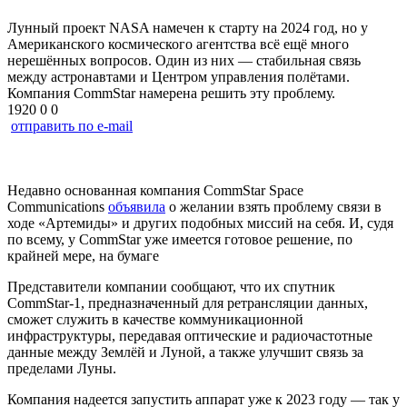
Лунный проект NASA намечен к старту на 2024 год, но у
Американского космического агентства всё ещё много
нерешённых вопросов. Один из них — стабильная связь
между астронавтами и Центром управления полётами.
Компания CommStar намерена решить эту проблему.
1920
0
0
отправить по e-mail
Недавно основанная компания CommStar Space
Communications
объявила
о желании взять проблему связи в
ходе «Артемиды» и других подобных миссий на себя. И, судя
по всему, у CommStar уже имеется готовое решение, по
крайней мере, на бумаге
Представители компании сообщают, что их спутник
CommStar-1, предназначенный для ретрансляции данных,
сможет служить в качестве коммуникационной
инфраструктуры, передавая оптические и радиочастотные
данные между Землёй и Луной, а также улучшит связь за
пределами Луны.
Компания надеется запустить аппарат уже к 2023 году — так у