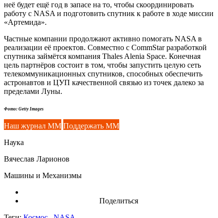
неё будет ещё год в запасе на то, чтобы скоординировать
работу с NASA и подготовить спутник к работе в ходе миссии
«Артемида».
Частные компании продолжают активно помогать NASA в
реализации её проектов. Совместно с CommStar разработкой
спутника займётся компания Thales Alenia Space. Конечная
цель партнёров состоит в том, чтобы запустить целую сеть
телекоммуникационных спутников, способных обеспечить
астронавтов и ЦУП качественной связью из точек далеко за
пределами Луны.
Фото: Getty Images
Наш журнал ММ
Поддержать ММ
Наука
Вячеслав Ларионов
Машины и Механизмы
Поделиться
Теги:
Космос,
NASA