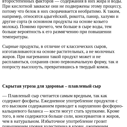
второстепенных факторов — содержания в них жира и воды.
При кислотной закваске они не подвержены этому процессу,
потому что белок в них сворачивается необратимо. К таким,
например, относятся адыгейский, рикотта, панир, халуми и
другие сорта (в основном продукты на основе козьего
молока). Помимо прочего, чем больше в сыре воды, тем
больше вероятность к его размягчению при повышении
температуры.
Сырные продукты, в отличие от классических сыров,
изготавливаются на основе растительных, а не молочных
жиров. При нагревании такой продукт может и не
расплавиться, сохранив свою первоначальную форму, так и
попросту высохнуть, превратившись в твердый комок.
Скрытая угроза для здоровья – плавленый сыр
— Плавленый сыр считается самым вредным, так как
содержит фосфаты. Ежедневное употребление продуктов с
его высоким содержанием приводит к нарушению фосфорно-
кальциевого баланса — кости могут стать хрупкими. Кроме
того, в нем содержится больше соли, консервантов и жиров,
чем в натуральном. Избыточное употребление грозит
повышением уровня холестерина в крови, ожирением,