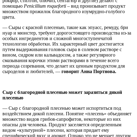
рокфор, стилтон, блючиз, сентагюр и другие) делают с
помощью
Penicillium roqueforti
– вид пронизывает продукт
множеством прожилок благородного изумрудно-голубого
цвета.
— Сыры с красной плесенью, такие как эпуасс, ремуду, бри
нуар и мюнстер, требуют дорогостоящего производства из-за
особых ингредиентов и сложной многоступенчатой
технологии обработки. Их характерный цвет достигается
путем выдерживания головок сыра в солевом растворе с
вином, сидром или кальвадосом, а также регулярного
смазывания корочки этими растворами в течение всего
периода созревания, что делает их ценным продуктом для
сыроделов и любителей, —
говорит Анна Портнова.
Сыр с благородной плесенью может заразиться дикой
плесенью
— Сыр с благородной плесенью может испортиться под
воздействием дикой плесени. Понятие «плесень» объединяет
множество видов грибов-сапрофитов, некоторые из них
опасны для человека. Продукт заселяется определенным
видом «культурной» плесени, которая придает ему
специфический вкус и аромат. Однако это не мешает другим