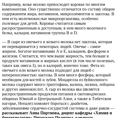
Например, козье молоко превосходит коровье по многим
компонентам. Оно существенно отличается по составу общим
содержанием жира, витаминов, микроэлементов и лактозы. В
нем есть молочнокислые микроорганизмы, особенно
полезные для детей. Коровье считается самым
распространенным и доступным, в нем много молочного
белка, кальция, витаминов группы В и D.
— В сыре из овечьего и козьего молока нет лактозы, которая
не переваривается у некоторых людей. Овечье – самое
жирное, богатое витаминами A и E, кальцием, фосфором и
железом. Считается, что чем выше жирность, тем больше в
продукте витаминов и жирных кислот (в том числе полезных,
таких как омега-3), но и калорий, конечно тоже. Фета из
овечьего или козьего молока подходит для людей с
непереносимостью лактозы. В нем много фосфора, который
необходим для костей и зубов. Моцарелла из буйволиного
молока содержит много триптофана, валина, лизина, лейцина
и других аминокислот. А сыр из молока яка (является
распространенным продуктом питания в скотоводческих
общинах Южной и Центральной Азии, а также в Тибетском
нагорье, Непале) поможет бороться с диабетом,
заболеваниями сердечно-сосудистой системы и даже раком —
рассказывает Анна Портнова, доцент кафедры «Химия и
биотехнология» Пермского Политеха, кандидат