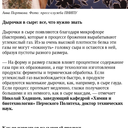
Анна Портнова. Фото: пресс-служба ПНИПУ
Дырочки в сыре: все, что нужно знать
Дырочки в сыре появляются благодаря микрофлоре
(бактериям), которые в процессе брожения вырабатывают
углекислый газ. Из-за очень высокой плотности белка эти
газы не могут «покинуть» головку сыра и остаются в ней,
образуя пустоты разного размера.
— На форму и размер глазков влияет процентное содержание
газа при их образовании, а еще технологии изготовления
продукта: ферменты и термическая обработка. Если
углекислый газ высвобождается быстро, в продукте
образуются маленькие дырочки, как, например, в сыре гауда.
Если процесс протекает медленно, глазки получаются
большими и их немного, как в сыре маасдам, — отмечает
Николай Ходяшев, заведующий кафедрой «Химия и
биотехнология» Пермского Политеха, доктор технических
наук.
Как не нарваться на сырный продукт