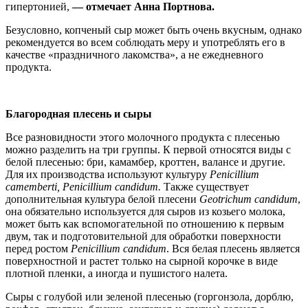
гипертонией,
— отмечает Анна Портнова.
Безусловно, копченый сыр может быть очень вкусным, однако
рекомендуется во всем соблюдать меру и употреблять его в
качестве «праздничного лакомства», а не ежедневного
продукта.
Благородная плесень и сыры
Все разновидности этого молочного продукта с плесенью
можно разделить на три группы. К первой относятся виды с
белой плесенью: бри, камамбер, кроттен, валансе и другие.
Для их производства используют культуру
Penicillium
camemberti, Penicillium candidum.
Также существует
дополнительная культура белой плесени
Geotrichum candidum
,
она обязательно используется для сыров из козьего молока,
может быть как вспомогательной по отношению к первым
двум, так и подготовительной для обработки поверхности
перед ростом
Penicillium candidum
. Вся белая плесень является
поверхностной и растет только на сырной корочке в виде
плотной пленки, а иногда и пушистого налета.
Сыры с голубой или зеленой плесенью (горгонзола, дорблю,